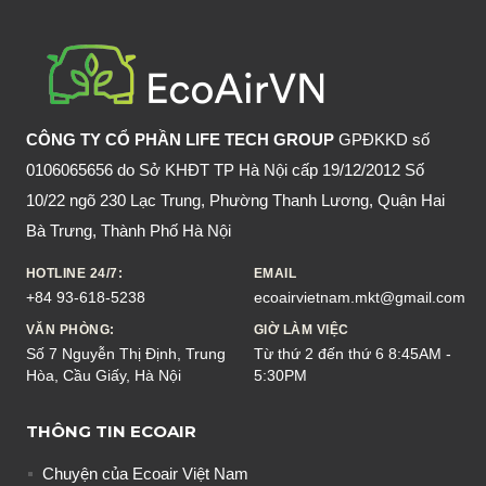
CHỐNG
MUỖI
THIÊN
NHIÊN
THAY
CÔNG TY CỔ PHẦN LIFE TECH GROUP
GPĐKKD số
VÌ
0106065656 do Sở KHĐT TP Hà Nội cấp 19/12/2012 Số
HÓA
10/22 ngõ 230 Lạc Trung, Phường Thanh Lương, Quận Hai
CHẤT?
Bà Trưng, Thành Phố Hà Nội
HOTLINE 24/7:
EMAIL
+84 93-618-5238
ecoairvietnam.mkt@gmail.com
VĂN PHÒNG:
GIỜ LÀM VIỆC
Số 7 Nguyễn Thị Định, Trung
Từ thứ 2 đến thứ 6 8:45AM -
Hòa, Cầu Giấy, Hà Nội
5:30PM
THÔNG TIN ECOAIR
Chuyện của Ecoair Việt Nam