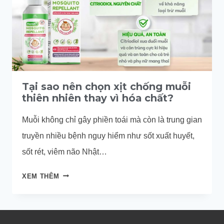
Tại sao nên chọn xịt chống muỗi
thiên nhiên thay vì hóa chất?
Muỗi không chỉ gây phiền toái mà còn là trung gian
truyền nhiều bệnh nguy hiểm như sốt xuất huyết,
sốt rét, viêm não Nhật…
TẠI
XEM THÊM
SAO
NÊN
CHỌN
XỊT