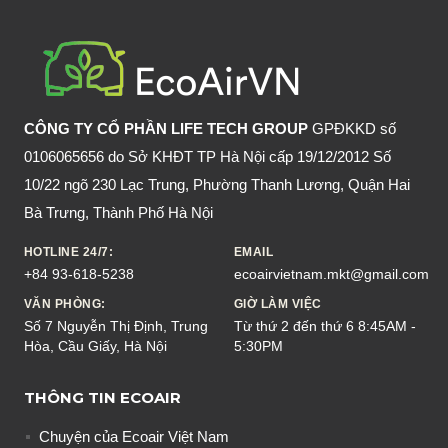
SẠCH,
THƠM,
CHỐNG
CHUỘT
CÔNG TY CỔ PHẦN LIFE TECH GROUP
GPĐKKD số
0106065656 do Sở KHĐT TP Hà Nội cấp 19/12/2012 Số
10/22 ngõ 230 Lạc Trung, Phường Thanh Lương, Quận Hai
Bà Trưng, Thành Phố Hà Nội
HOTLINE 24/7:
EMAIL
+84 93-618-5238
ecoairvietnam.mkt@gmail.com
VĂN PHÒNG:
GIỜ LÀM VIỆC
Số 7 Nguyễn Thị Định, Trung
Từ thứ 2 đến thứ 6 8:45AM -
Hòa, Cầu Giấy, Hà Nội
5:30PM
THÔNG TIN ECOAIR
Chuyện của Ecoair Việt Nam