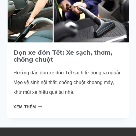
Dọn xe đón Tết: Xe sạch, thơm,
chống chuột
Hướng dẫn dọn xe đón Tết sạch từ trong ra ngoài.
Mẹo vệ sinh nội thất, chống chuột khoang máy,
khử mùi xe hiệu quả tại nhà.
DỌN
XEM THÊM
XE
ĐÓN
TẾT:
XE