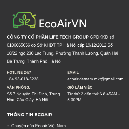
TRIỆU
CHỨNG
VÀ
CÁCH
PHÒNG
CÔNG TY CỔ PHẦN LIFE TECH GROUP
GPĐKKD số
TRÁNH
0106065656 do Sở KHĐT TP Hà Nội cấp 19/12/2012 Số
10/22 ngõ 230 Lạc Trung, Phường Thanh Lương, Quận Hai
Bà Trưng, Thành Phố Hà Nội
HOTLINE 24/7:
EMAIL
+84 93-618-5238
ecoairvietnam.mkt@gmail.com
VĂN PHÒNG:
GIỜ LÀM VIỆC
Số 7 Nguyễn Thị Định, Trung
Từ thứ 2 đến thứ 6 8:45AM -
Hòa, Cầu Giấy, Hà Nội
5:30PM
THÔNG TIN ECOAIR
Chuyện của Ecoair Việt Nam