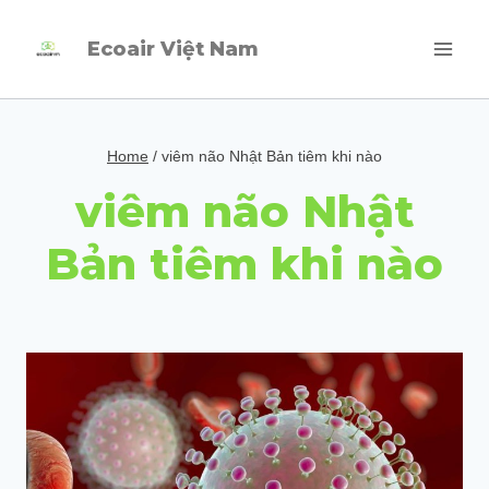
Skip
Ecoair Việt Nam
to
content
Home
/
viêm não Nhật Bản tiêm khi nào
viêm não Nhật
Bản tiêm khi nào