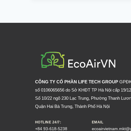
LÂU
KHÔNG
ĐI
CÓ
DỄ
BỊ
CHUỘT
PHÁ
KHÔNG?
CÔNG TY CỔ PHẦN LIFE TECH GROUP
GPĐ
số 0106065656 do Sở KHĐT TP Hà Nội cấp 19/12
Số 10/22 ngõ 230 Lạc Trung, Phường Thanh Lươn
Quận Hai Bà Trưng, Thành Phố Hà Nội
HOTLINE 24/7:
EMAIL
+84 93-618-5238
ecoairvietnam.mkt@