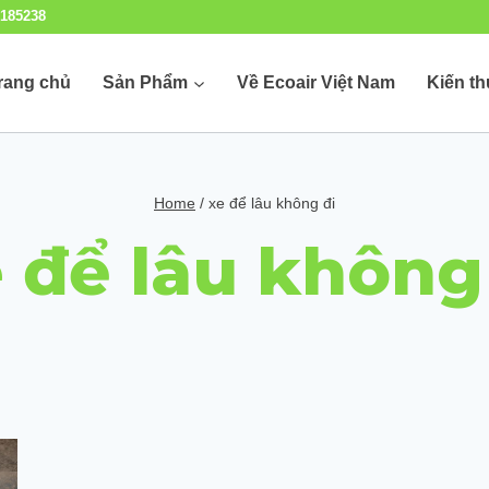
185238
rang chủ
Sản Phẩm
Về Ecoair Việt Nam
Kiến t
Home
/
xe để lâu không đi
 để lâu không