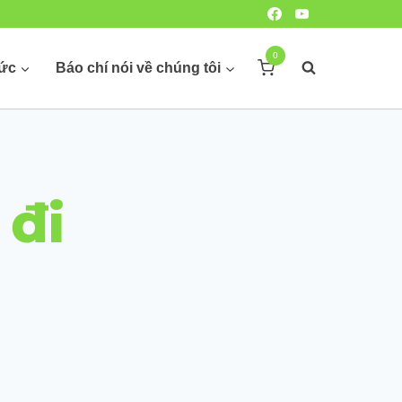
0
hức
Báo chí nói về chúng tôi
 đi