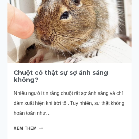
CHUỘT
GẶM
ĐỒ
HIỆU
QUẢ
VÀ
AN
TOÀN
TẠI
Chuột có thật sự sợ ánh sáng
NHÀ
không?
Nhiều người tin rằng chuột rất sợ ánh sáng và chỉ
dám xuất hiện khi trời tối. Tuy nhiên, sự thật không
hoàn toàn như…
CHUỘT
XEM THÊM
CÓ