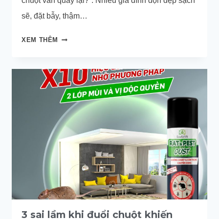
chuột vẫn quay lại?”. Nhiều gia đình dọn dẹp sạch
sẽ, đặt bẫy, thậm…
CHUỘT
XEM THÊM
CÓ
NHỚ
ĐƯỜNG
VỀ
NHÀ
KHÔNG?
3 sai lầm khi đuổi chuột khiến