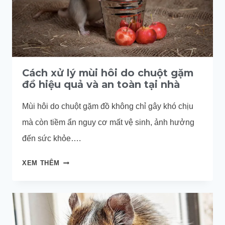
Cách xử lý mùi hôi do chuột gặm
đồ hiệu quả và an toàn tại nhà
Mùi hôi do chuột gặm đồ không chỉ gây khó chịu
mà còn tiềm ẩn nguy cơ mất vệ sinh, ảnh hưởng
đến sức khỏe….
CÁCH
XEM THÊM
XỬ
LÝ
MÙI
HÔI
DO