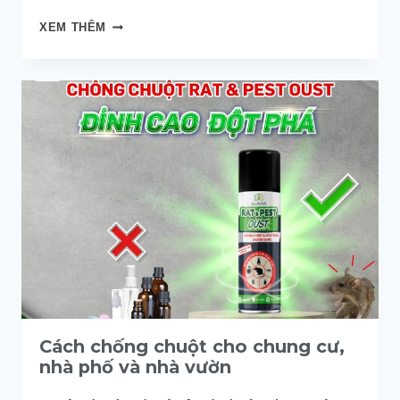
CHUỘT
XEM THÊM
CÓ
SỢ
TIẾNG
ỒN
KHÔNG?
Cách chống chuột cho chung cư,
nhà phố và nhà vườn