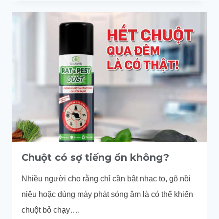
THẬT
SỰ
SỢ
ÁNH
SÁNG
KHÔNG?
Chuột có sợ tiếng ồn không?
Nhiều người cho rằng chỉ cần bật nhạc to, gõ nồi
niêu hoặc dùng máy phát sóng âm là có thể khiến
chuột bỏ chạy….