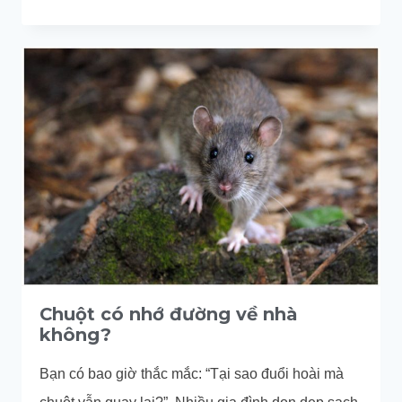
PHÁT
HIỆN
DẤU
HIỆU
CHUỘT
MỚI
VÀO
NHÀ
TRONG
24H
Chuột có nhớ đường về nhà
không?
Bạn có bao giờ thắc mắc: “Tại sao đuổi hoài mà