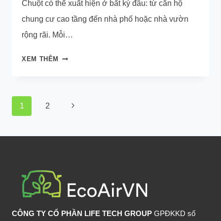
Chuột có thể xuất hiện ở bất kỳ đâu: từ căn hộ
chung cư cao tầng đến nhà phố hoặc nhà vườn
rộng rãi. Mỗi…
CÁCH
XEM THÊM
CHỐNG
CHUỘT
CHO
Page
Next
1
2
CHUNG
navigation
CƯ,
Page
NHÀ
PHỐ
VÀ
NHÀ
VƯỜN
CÔNG TY CỔ PHẦN LIFE TECH GROUP
GPĐKKD số