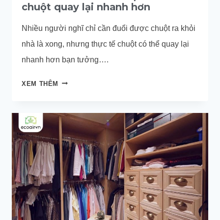
chuột quay lại nhanh hơn
Nhiều người nghĩ chỉ cần đuổi được chuột ra khỏi
nhà là xong, nhưng thực tế chuột có thể quay lại
nhanh hơn bạn tưởng….
3
XEM THÊM
SAI
LẦM
KHI
ĐUỔI
CHUỘT
KHIẾN
CHUỘT
QUAY
LẠI
NHANH
HƠN