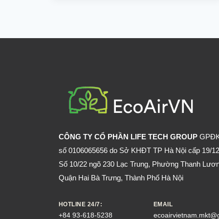
XOA
BÓP
GIẢI
RƯỢU
ĐÚNG
CÁCH
TẠI
NHÀ
CÔNG TY CỔ PHẦN LIFE TECH GROUP
GPĐ
số 0106065656 do Sở KHĐT TP Hà Nội cấp 19/12
Số 10/22 ngõ 230 Lạc Trung, Phường Thanh Lươn
Quận Hai Bà Trưng, Thành Phố Hà Nội
HOTLINE 24/7:
EMAIL
+84 93-618-5238
ecoairvietnam.mkt@