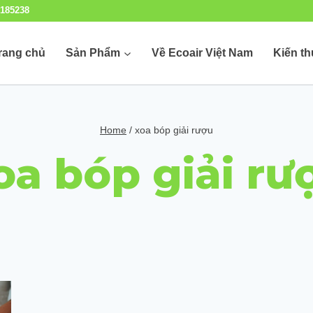
185238
rang chủ
Sản Phẩm
Về Ecoair Việt Nam
Kiến t
Home
/
xoa bóp giải rượu
oa bóp giải rư