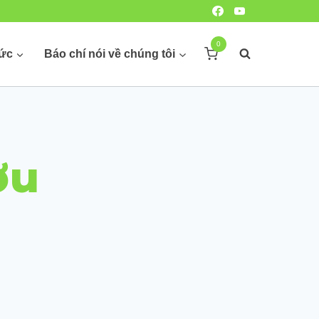
0
hức
Báo chí nói về chúng tôi
ợu