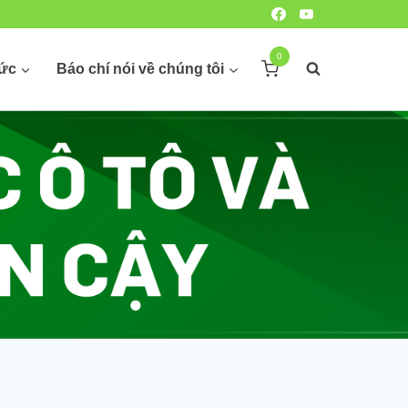
0
hức
Báo chí nói về chúng tôi