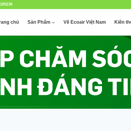
185238
rang chủ
Sản Phẩm
Về Ecoair Việt Nam
Kiến t