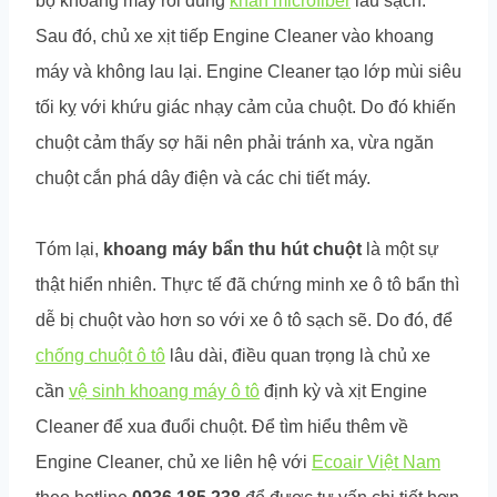
bộ khoang máy rồi dùng
khăn microfiber
lau sạch.
Sau đó, chủ xe xịt tiếp Engine Cleaner vào khoang
máy và không lau lại. Engine Cleaner tạo lớp mùi siêu
tối kỵ với khứu giác nhạy cảm của chuột. Do đó khiến
chuột cảm thấy sợ hãi nên phải tránh xa, vừa ngăn
chuột cắn phá dây điện và các chi tiết máy.
Tóm lại,
khoang máy bẩn thu hút chuột
là một sự
thật hiển nhiên. Thực tế đã chứng minh xe ô tô bẩn thì
dễ bị chuột vào hơn so với xe ô tô sạch sẽ. Do đó, để
chống chuột ô tô
lâu dài, điều quan trọng là chủ xe
cần
vệ sinh khoang máy ô tô
định kỳ và xịt Engine
Cleaner để xua đuổi chuột. Để tìm hiểu thêm về
Engine Cleaner, chủ xe liên hệ với
Ecoair Việt Nam