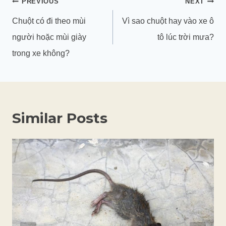
Điều
PREVIOUS
NEXT
hướng
Chuột có đi theo mùi
Vì sao chuột hay vào xe ô
bài
người hoặc mùi giày
tô lúc trời mưa?
viết
trong xe không?
Similar Posts