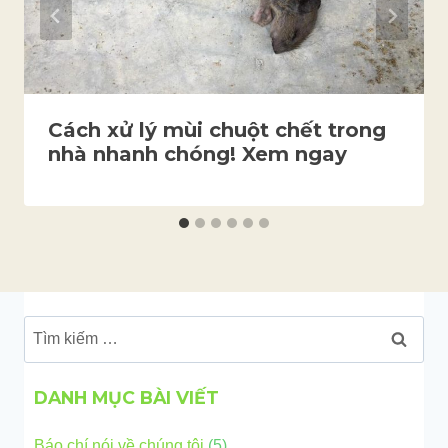
Cách xử lý mùi chuột chết trong
nhà nhanh chóng! Xem ngay
Tìm
kiếm
cho:
DANH MỤC BÀI VIẾT
Báo chí nói về chúng tôi
(5)