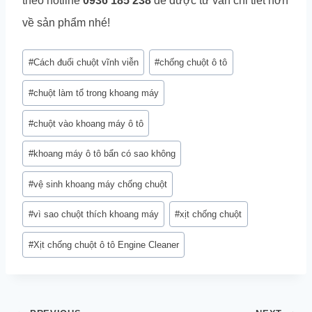
theo hotline
0936 185 238
để được tư vấn chi tiết hơn
về sản phẩm nhé!
Post
#
Cách đuổi chuột vĩnh viễn
#
chống chuột ô tô
Tags:
#
chuột làm tổ trong khoang máy
#
chuột vào khoang máy ô tô
#
khoang máy ô tô bẩn có sao không
#
vệ sinh khoang máy chống chuột
#
vì sao chuột thích khoang máy
#
xịt chống chuột
#
Xịt chống chuột ô tô Engine Cleaner