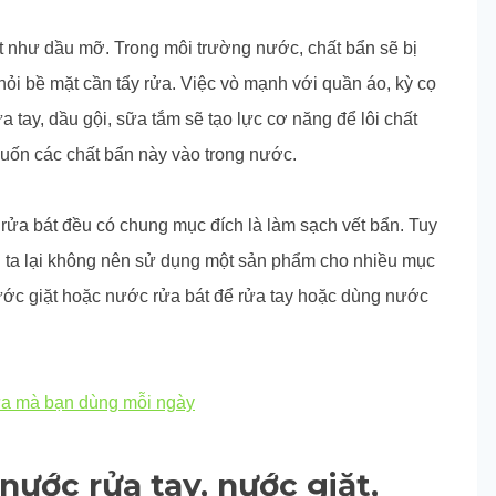
 như dầu mỡ. Trong môi trường nước, chất bẩn sẽ bị
ỏi bề mặt cần tẩy rửa. Việc vò mạnh với quần áo, kỳ cọ
a tay, dầu gội, sữa tắm sẽ tạo lực cơ năng để lôi chất
cuốn các chất bẩn này vào trong nước.
 rửa bát đều có chung mục đích là làm sạch vết bẩn. Tuy
 ta lại không nên sử dụng một sản phẩm cho nhiều mục
ước giặt hoặc nước rửa bát để rửa tay hoặc dùng nước
rửa mà bạn dùng mỗi ngày
ước rửa tay, nước giặt,