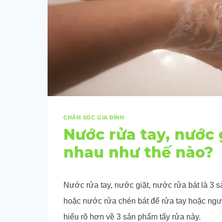
CHĂM SÓC GIA ĐÌNH
Nước rửa tay, nước 
nhau như thế nào?
Nước rửa tay, nước giặt, nước rửa bát là 3
hoặc nước rửa chén bát để rửa tay hoặc ngượ
hiểu rõ hơn về 3 sản phẩm tẩy rửa này.