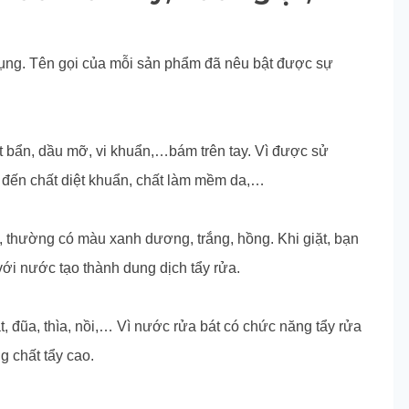
ụng. Tên gọi của mỗi sản phẩm đã nêu bật được sự
 bẩn, dầu mỡ, vi khuẩn,…bám trên tay. Vì được sử
 đến chất diệt khuẩn, chất làm mềm da,…
 thường có màu xanh dương, trắng, hồng. Khi giặt, bạn
 với nước tạo thành dung dịch tẩy rửa.
 đũa, thìa, nồi,… Vì nước rửa bát có chức năng tẩy rửa
 chất tẩy cao.