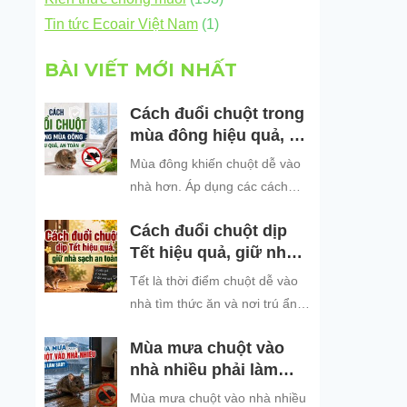
Tin tức Ecoair Việt Nam
(1)
BÀI VIẾT MỚI NHẤT
Cách đuổi chuột trong
mùa đông hiệu quả, an
toàn
Mùa đông khiến chuột dễ vào
nhà hơn. Áp dụng các cách
đuổi chuột hiệu quả, an toàn
Cách đuổi chuột dịp
để bảo vệ không gian sống
Tết hiệu quả, giữ nhà
sạch sẽ.
sạch an toàn
Tết là thời điểm chuột dễ vào
nhà tìm thức ăn và nơi trú ẩn.
Khám phá những cách đuổi
Mùa mưa chuột vào
chuột dịp Tết hiệu quả, an toàn
nhà nhiều phải làm
và dễ áp dụng để giữ không
sao?
gian sống sạch sẽ, bảo vệ gia
Mùa mưa chuột vào nhà nhiều