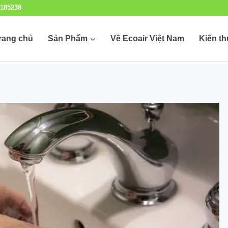
185238
rang chủ
Sản Phẩm
Về Ecoair Việt Nam
Kiến t