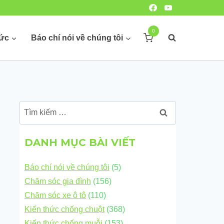
0
hức
Báo chí nói về chúng tôi
Tìm
kiếm
cho:
DANH MỤC BÀI VIẾT
Báo chí nói về chúng tôi
(5)
Chăm sóc gia đình
(156)
Chăm sóc xe ô tô
(110)
Kiến thức chống chuột
(368)
Kiến thức chống muỗi
(153)