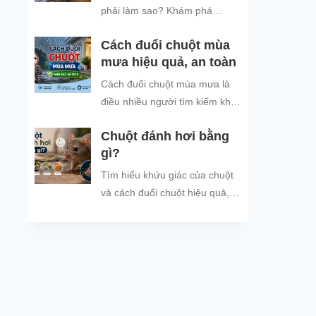
đình và đón năm mới an tâm.
phải làm sao? Khám phá
nguyên nhân chuột tìm nơi trú
Cách đuổi chuột mùa
ẩn khi trời mưa và các cách
mưa hiệu quả, an toàn
đuổi chuột, ngăn chuột xâm
nhập hiệu quả, an toàn, giúp
Cách đuổi chuột mùa mưa là
bảo vệ không gian sống sạch
điều nhiều người tìm kiếm khi
sẽ.
thời tiết mưa nhiều, ẩm ướt,
Chuột đánh hơi bằng
khiến tình trạng chuột vào nhà
gì?
trú...
Tìm hiểu khứu giác của chuột
và cách đuổi chuột hiệu quả,
an toàn bằng mùi hương chuột
không thích.