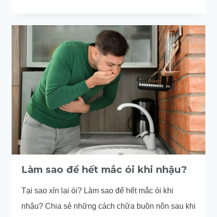
GIẢM
KHÓ
CHỊU
KHI
SAY
RƯỢU
NHANH
CHÓNG
Làm sao để hết mắc ói khi nhậu?
Tại sao xỉn lại ói? Làm sao để hết mắc ói khi
nhậu? Chia sẻ những cách chữa buồn nôn sau khi