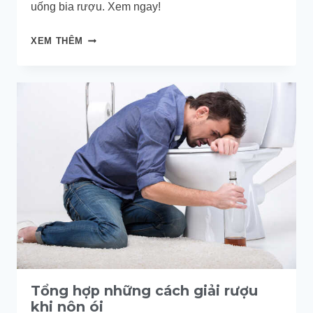
uống bia rượu. Xem ngay!
LÀM
XEM THÊM
SAO
ĐỂ
HẾT
MẮC
ÓI
KHI
NHẬU?
Tổng hợp những cách giải rượu
khi nôn ói