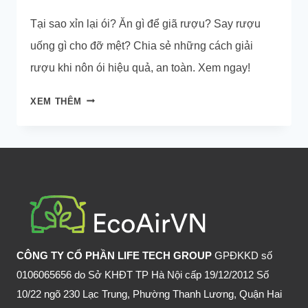
Tại sao xỉn lại ói? Ăn gì để giã rượu? Say rượu
uống gì cho đỡ mệt? Chia sẻ những cách giải
rượu khi nôn ói hiệu quả, an toàn. Xem ngay!
TỔNG
XEM THÊM
HỢP
NHỮNG
CÁCH
GIẢI
RƯỢU
KHI
NÔN
ÓI
CÔNG TY CỔ PHẦN LIFE TECH GROUP
GPĐKKD số
0106065656 do Sở KHĐT TP Hà Nội cấp 19/12/2012 Số
10/22 ngõ 230 Lạc Trung, Phường Thanh Lương, Quận Hai