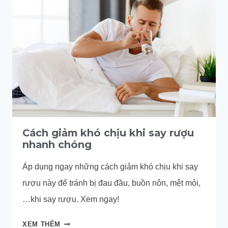
KHI
UỐNG
BIA
HIỆU
QUẢ
NHẤT
Cách giảm khó chịu khi say rượu
nhanh chóng
Áp dụng ngay những cách giảm khó chịu khi say
rượu này để tránh bị đau đầu, buồn nôn, mệt mỏi,
…khi say rượu. Xem ngay!
CÁCH
XEM THÊM