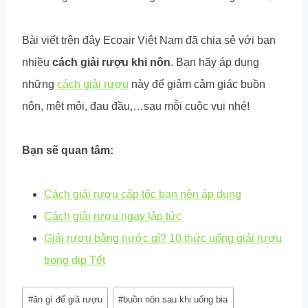
Bài viết trên đây Ecoair Việt Nam đã chia sẻ với bạn
nhiều
cách giải rượu khi nôn
. Bạn hãy áp dụng
những
cách giải rượu
này để giảm cảm giác buồn
nôn, mệt mỏi, đau đầu,…sau mỗi cuộc vui nhé!
Bạn sẽ quan tâm:
Cách giải rượu cấp tốc bạn nên áp dụng
Cách giải rượu ngay lập tức
Giải rượu bằng nước gì? 10 thức uống giải rượu
trong dịp Tết
Post
#
ăn gì để giã rượu
#
buồn nôn sau khi uống bia