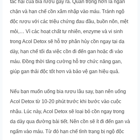
tác hại của bia rượu gây ra. Quan trọng hơn là ngăn
chặn và hạn chế cồn xâm nhập vào máu. Tránh ngộ
độc rượu với các triệu chứng đau đầu, buồn nôn, mệt
mỏi,… Vì các hoạt chất tự nhiên, enzyme và vi sinh
trong Acol Detox sẽ hỗ trợ phân hủy cồn ngay tại dạ
dày, hạn chế tối đa việc cồn đi đến gan hoặc đi vào
máu. Đồng thời tăng cường hỗ trợ chức năng gan,
giúp gan thải độc tốt hơn và bảo vệ gan hiệu quả.
Nếu bạn muốn uống bia rượu lâu say, bạn nên uống
Acol Detox từ 10-20 phút trước khi bước vào cuộc
nhậu. Lúc này, Acol Detox sẽ loại bỏ cồn ngay trong
dạ dày qua đường bài tiết. Nên cồn sẽ ít đi đến gan và
ngấm vào máu. Từ đó hạn chế tình trạng bị ngộ độc