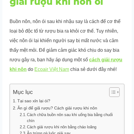
giải rượu khi nôn ói
Buồn nôn, nôn ói sau khi nhậu say là cách để cơ thể
loại bỏ độc tố từ rượu bia ra khỏi cơ thể. Tuy nhiên,
việc nôn ói lại khiến người say bị mất nước và cảm
thấy mệt mỏi. Để giảm cảm giác khó chịu do say bia
rượu gây ra, bạn hãy áp dụng một số
cách giải rượu
khi nôn
do
Ecoair Việt Nam
chia sẻ dưới đây nhé!
Mục lục
Tại sao xỉn lại ói?
Ăn gì để giã rượu? Cách giải rượu khi nôn
Cách chữa buồn nôn sau khi uống bia bằng chuối
chín
Cách giải rượu khi nôn bằng cháo loãng
Ăn trứng gà luộc giải say