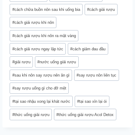
Tags:
#
cách chữa buồn nôn sau khi uống bia
#
cách giải rượu
#
cách giải rượu khi nôn
#
cách giải rượu khi nôn ra mật vàng
#
cách giải rượu ngay lập tức
#
cách giảm đau đầu
#
giải rượu
#
nước uống giải rượu
#
sau khi nôn say rượu nên ăn gì
#
say rượu nôn liên tục
#
say rượu uống gì cho đỡ mệt
#
tại sao nhậu xong lại khát nước
#
tại sao xỉn lại ói
#
thức uống giải rượu
#
thức uống giải rượu Acol Detox