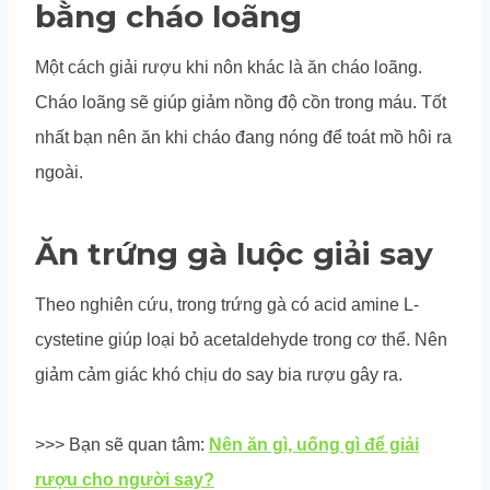
bằng cháo loãng
Một cách giải rượu khi nôn khác là ăn cháo loãng.
Cháo loãng sẽ giúp giảm nồng độ cồn trong máu. Tốt
nhất bạn nên ăn khi cháo đang nóng để toát mồ hôi ra
ngoài.
Ăn trứng gà luộc giải say
Theo nghiên cứu, trong trứng gà có acid amine L-
cystetine giúp loại bỏ acetaldehyde trong cơ thể. Nên
giảm cảm giác khó chịu do say bia rượu gây ra.
>>> Bạn sẽ quan tâm:
Nên ăn gì, uống gì để giải
rượu cho người say?