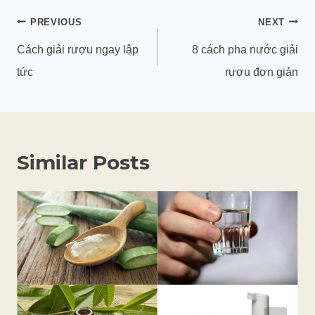
Điều
PREVIOUS
NEXT
hướng
Cách giải rượu ngay lập
8 cách pha nước giải
bài
tức
rượu đơn giản
viết
Similar Posts