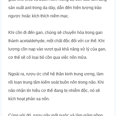
sản xuất axit trong dạ dày, dẫn đến hiện tượng trào
ngược hoặc kích thích niêm mạc.
Khi cồn đi đến gan, chúng sẽ chuyển hóa trong gan
thành acetaldehyde, một chất độc đối với cơ thể. Khi
lượng cồn nạp vào vượt quá khả năng xử lý của gan,
cơ thể sẽ cố loại bỏ cồn qua việc nôn mửa.
Ngoài ra, rượu ức chế hệ thần kinh trung ương, làm
rối loạn trung tâm kiểm soát buồn nôn trong não. Khi
não nhận tín hiệu cơ thể đang bị nhiễm độc, nó sẽ
kích hoạt phản xạ nôn.
Cùng với đó, rượu gây mất nước và làm giảm nồng