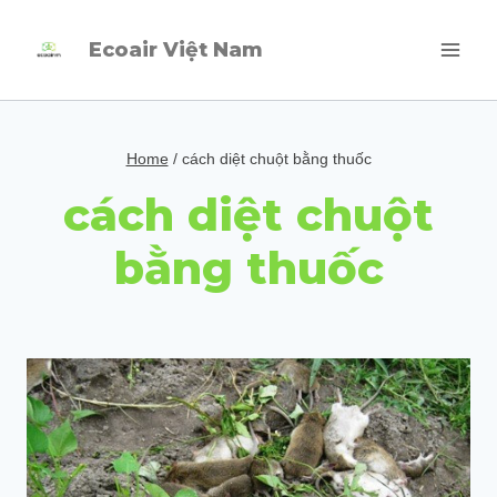
Skip
Ecoair Việt Nam
to
content
Home
/
cách diệt chuột bằng thuốc
cách diệt chuột
bằng thuốc