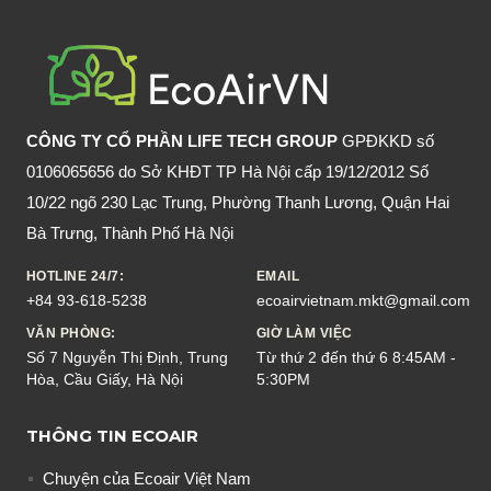
ÁP
DỤNG
CÁCH
DIỆT
CHUỘT
CÔNG TY CỔ PHẦN LIFE TECH GROUP
GPĐKKD số
BẰNG
0106065656 do Sở KHĐT TP Hà Nội cấp 19/12/2012 Số
THUỐC
10/22 ngõ 230 Lạc Trung, Phường Thanh Lương, Quận Hai
Bà Trưng, Thành Phố Hà Nội
HOTLINE 24/7:
EMAIL
+84 93-618-5238
ecoairvietnam.mkt@gmail.com
VĂN PHÒNG:
GIỜ LÀM VIỆC
Số 7 Nguyễn Thị Định, Trung
Từ thứ 2 đến thứ 6 8:45AM -
Hòa, Cầu Giấy, Hà Nội
5:30PM
THÔNG TIN ECOAIR
Chuyện của Ecoair Việt Nam