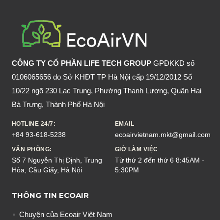
PHÒNG
HIỆU
QUẢ,
AN
TOÀN,
CÔNG TY CỔ PHẦN LIFE TECH GROUP
GPĐKKD số
TIẾT
0106065656 do Sở KHĐT TP Hà Nội cấp 19/12/2012 Số
KIỆM
10/22 ngõ 230 Lạc Trung, Phường Thanh Lương, Quận Hai
Bà Trưng, Thành Phố Hà Nội
HOTLINE 24/7:
EMAIL
+84 93-618-5238
ecoairvietnam.mkt@gmail.com
VĂN PHÒNG:
GIỜ LÀM VIỆC
Số 7 Nguyễn Thị Định, Trung
Từ thứ 2 đến thứ 6 8:45AM -
Hòa, Cầu Giấy, Hà Nội
5:30PM
THÔNG TIN ECOAIR
Chuyện của Ecoair Việt Nam