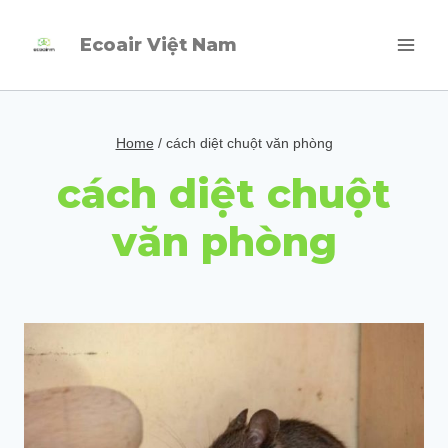
Skip
Ecoair Việt Nam
to
content
Home
/
cách diệt chuột văn phòng
cách diệt chuột
văn phòng