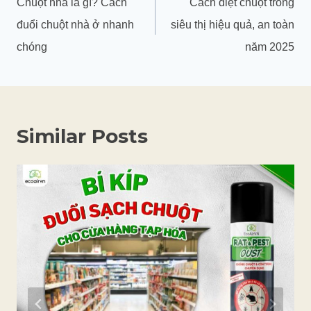
Chuột nhà là gì? Cách
Cách diệt chuột trong
bài
đuổi chuột nhà ở nhanh
siêu thị hiệu quả, an toàn
viết
chóng
năm 2025
Similar Posts