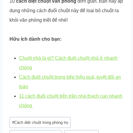
10
cách diệt chuột văn phòng
đơn giản. Bạn hãy áp
dụng những cách đuổi chuột này để loại bỏ chuột ra
khỏi văn phòng triệt để nhé!
Hữu ích dành cho bạn:
Chuột nhà là gì? Cách đuổi chuột nhà ở nhanh
chóng
Cách đuổi chuột trong bếp hiệu quả, tuyệt đối an
toàn
11 cách đuổi chuột trên trần nhà thạch cao nhanh
chóng
Post
#
Cách diệt chuột trong phòng trọ
Tags: