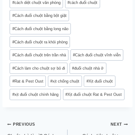
#
cách diệt chuột văn phòng
#
cách đuổi chuột
#
Cách đuổi chuột bằng bột giặt
#
Cách đuổi chuột bằng long não
#
Cách đuổi chuột ra khỏi phòng
#
Cách đuổi chuột trên trần nhà
#
Cách đuổi chuột vĩnh viễn
#
Cách làm cho chuột sợ bỏ đi
#
đuổi chuột nhà ở
#
Rat & Pest Oust
#
xịt chống chuột
#
Xịt đuổi chuột
#
xịt đuổi chuột chính hãng
#
Xịt đuổi chuột Rat & Pest Oust
Điều
PREVIOUS
NEXT
hướng