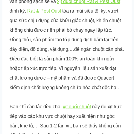
văn phòng sạch sẽ và
xịt đuổi chuột Rat & Pest Oust
định kỳ.
Rat & Pest Oust
tỏa ra mùi siêu tối kỵ, vượt
qua sức chịu đựng của khứu giác chuột, khiến chuột
không chịu được nên phải bỏ chạy ngay lập tức.
Đồng thời, sản phẩm tạo lớp dung dịch bám lại trên
dây điện, đồ dùng, vật dụng,…để ngăn chuột cắn phá.
Điều đặc biệt là sản phẩm 100% an toàn khi ngửi
hoặc tiếp xúc trực tiếp. Vì nguyên liệu sản xuất đạt
chất lượng dược – mỹ phẩm và đã được Quacert
kiểm định chất lượng không chứa hóa chất độc hại.
Bạn chỉ cần lắc đều chai
xịt đuổi chuột
này rồi xịt trực
tiếp vào các khu vực chuột hay xuất hiện như góc
bàn, khe tủ,… Sau 1-2 lần xịt, bạn sẽ thấy không còn