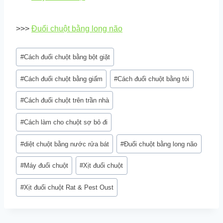
>>>
Đuổi chuột bằng long não
Post
#
Cách đuổi chuột bằng bột giặt
Tags:
#
Cách đuổi chuột bằng giấm
#
Cách đuổi chuột bằng tỏi
#
Cách đuổi chuột trên trần nhà
#
Cách làm cho chuột sợ bỏ đi
#
diệt chuột bằng nước rửa bát
#
Đuổi chuột bằng long não
#
Máy đuổi chuột
#
Xịt đuổi chuột
#
Xịt đuổi chuột Rat & Pest Oust