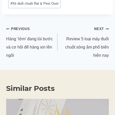
#
Xịt đuổi chuột Rat & Pest Oust
Điều
PREVIOUS
NEXT
hướng
Hàng ‘lởm’ đang lùi bước
Review 5 loại máy đuổi
bài
và cơ hội để hàng xịn lên
chuột sóng âm phổ biến
viết
ngôi
hiện nay
Similar Posts