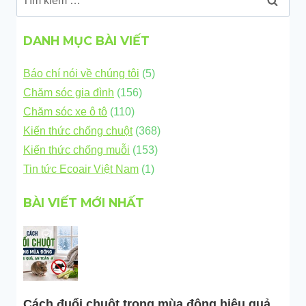
kiếm
cho:
DANH MỤC BÀI VIẾT
Báo chí nói về chúng tôi
(5)
Chăm sóc gia đình
(156)
Chăm sóc xe ô tô
(110)
Kiến thức chống chuột
(368)
Kiến thức chống muỗi
(153)
Tin tức Ecoair Việt Nam
(1)
BÀI VIẾT MỚI NHẤT
Cách đuổi chuột trong mùa đông hiệu quả,