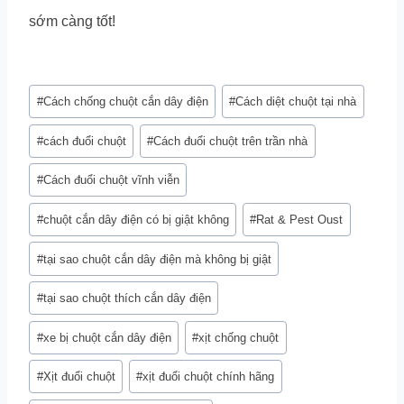
sớm càng tốt!
Post
#
Cách chống chuột cắn dây điện
#
Cách diệt chuột tại nhà
Tags:
#
cách đuổi chuột
#
Cách đuổi chuột trên trần nhà
#
Cách đuổi chuột vĩnh viễn
#
chuột cắn dây điện có bị giật không
#
Rat & Pest Oust
#
tại sao chuột cắn dây điện mà không bị giật
#
tại sao chuột thích cắn dây điện
#
xe bị chuột cắn dây điện
#
xịt chống chuột
#
Xịt đuổi chuột
#
xịt đuổi chuột chính hãng