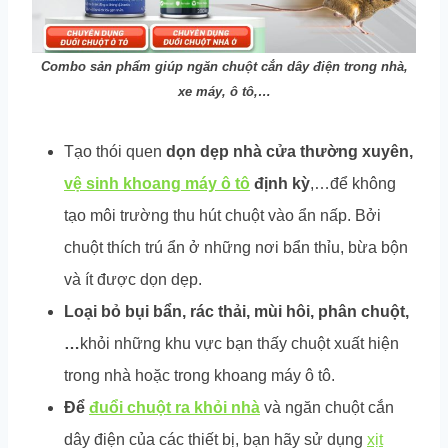
Combo sản phẩm giúp ngăn chuột cắn dây điện trong nhà,
xe máy, ô tô,…
Tạo thói quen
dọn dẹp nhà cửa thường xuyên,
vệ sinh khoang máy ô tô
định kỳ
,…để không
tạo môi trường thu hút chuột vào ẩn nấp. Bởi
chuột thích trú ẩn ở những nơi bẩn thỉu, bừa bộn
và ít được dọn dẹp.
Loại bỏ bụi bẩn, rác thải, mùi hôi, phân chuột,
…
khỏi những khu vực bạn thấy chuột xuất hiện
trong nhà hoặc trong khoang máy ô tô.
Để
đuổi chuột ra khỏi nhà
và ngăn chuột cắn
dây điện của các thiết bị, bạn hãy sử dụng
xịt