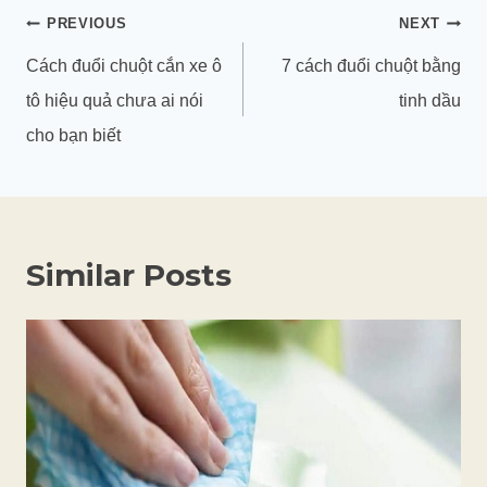
Điều
PREVIOUS
NEXT
hướng
Cách đuổi chuột cắn xe ô
7 cách đuổi chuột bằng
bài
tô hiệu quả chưa ai nói
tinh dầu
viết
cho bạn biết
Similar Posts