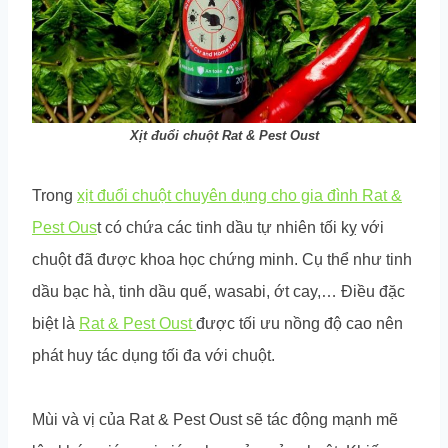
Xịt đuổi chuột Rat & Pest Oust
Trong
xịt đuổi chuột chuyên dụng cho gia đình Rat &
Pest Ous
t có chứa các tinh dầu tự nhiên tối kỵ với
chuột đã được khoa học chứng minh. Cụ thể như tinh
dầu bạc hà, tinh dầu quế, wasabi, ớt cay,… Điều đặc
biệt là
Rat & Pest Oust
được tối ưu nồng độ cao nên
phát huy tác dụng tối đa với chuột.
Mùi và vị của Rat & Pest Oust sẽ tác động mạnh mẽ