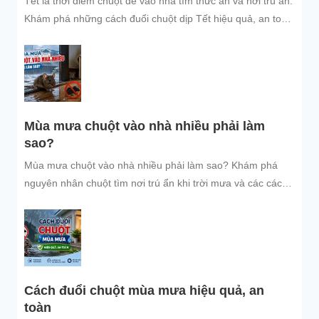
Tết là thời điểm chuột dễ vào nhà tìm thức ăn và nơi trú ẩn.
Khám phá những cách đuổi chuột dịp Tết hiệu quả, an toàn
và dễ áp dụng để giữ không gian sống sạch sẽ, bảo vệ gia
đình và đón năm mới an tâm.
Mùa mưa chuột vào nhà nhiều phải làm
sao?
Mùa mưa chuột vào nhà nhiều phải làm sao? Khám phá
nguyên nhân chuột tìm nơi trú ẩn khi trời mưa và các cách
đuổi chuột, ngăn chuột xâm nhập hiệu quả, an toàn, giúp
bảo vệ không gian sống sạch sẽ.
Cách đuổi chuột mùa mưa hiệu quả, an
toàn