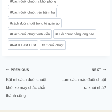
#
Cách đuổi chuột ra khỏi phòng
#
Cách đuổi chuột trên trần nhà
#
cách đuổi chuột trong tủ quần áo
#
Cách đuổi chuột vĩnh viễn
#
Đuổi chuột bằng long não
#
Rat & Pest Oust
#
Xịt đuổi chuột
Điều
PREVIOUS
NEXT
hướng
Bật mí cách đuổi chuột
Làm cách nào đuổi chuột
bài
khỏi xe máy chắc chắn
ra khỏi nhà?
viết
thành công