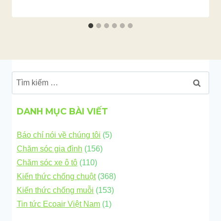
Tìm
kiếm
cho:
DANH MỤC BÀI VIẾT
Báo chí nói về chúng tôi
(5)
Chăm sóc gia đình
(156)
Chăm sóc xe ô tô
(110)
Kiến thức chống chuột
(368)
Kiến thức chống muỗi
(153)
Tin tức Ecoair Việt Nam
(1)