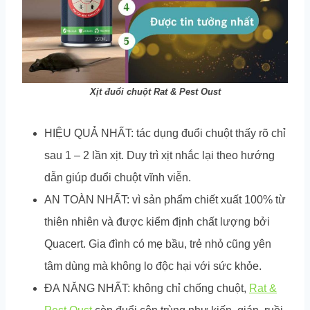
Xịt đuổi chuột Rat & Pest Oust
HIỆU QUẢ NHẤT: tác dụng đuổi chuột thấy rõ chỉ
sau 1 – 2 lần xịt. Duy trì xịt nhắc lại theo hướng
dẫn giúp đuổi chuột vĩnh viễn.
AN TOÀN NHẤT: vì sản phẩm chiết xuất 100% từ
thiên nhiên và được kiểm định chất lượng bởi
Quacert. Gia đình có mẹ bầu, trẻ nhỏ cũng yên
tâm dùng mà không lo độc hại với sức khỏe.
ĐA NĂNG NHẤT: không chỉ chống chuột,
Rat &