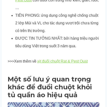
Pest Oust
còn đuổi côn trùng như kiến, gián, ruồi,
…
TIÊN PHONG: ứng dụng công nghệ chống chuột
2 lớp Mùi và Vị, cho tác dụng vượt trội chưa từng
có trên thị trường.
ĐƯỢC TIN TƯỞNG NHẤT: bởi hàng triệu người
tiêu dùng Việt trong suốt 3 năm qua.
>>>Xem thêm về
xịt đuổi chuột Rat & Pest Oust
Một số lưu ý quan trọng
khác để đuổi chuột khỏi
tủ quần áo hiệu quả