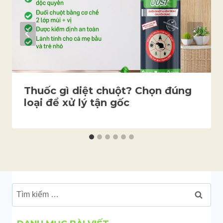
Thuốc gì diệt chuột? Chọn đúng
loại để xử lý tận gốc
Tìm
kiếm
cho: