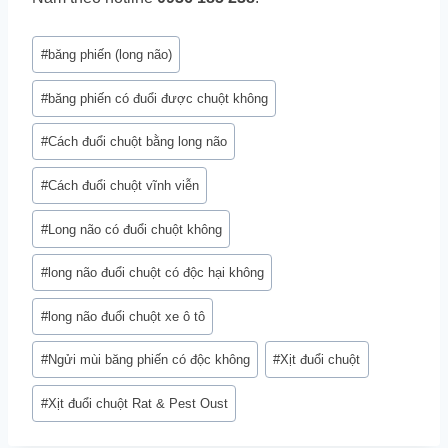
Post
#
băng phiến (long não)
Tags:
#
băng phiến có đuổi được chuột không
#
Cách đuổi chuột bằng long não
#
Cách đuổi chuột vĩnh viễn
#
Long não có đuổi chuột không
#
long não đuổi chuột có độc hại không
#
long não đuổi chuột xe ô tô
#
Ngửi mùi băng phiến có độc không
#
Xịt đuổi chuột
#
Xịt đuổi chuột Rat & Pest Oust