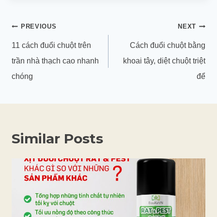
Điều
PREVIOUS
NEXT
hướng
11 cách đuổi chuột trên
Cách đuổi chuột bằng
bài
trần nhà thạch cao nhanh
khoai tây, diệt chuột triệt
viết
chóng
để
Similar Posts