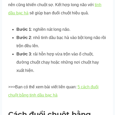
nên cũng khiến chuột sợ. Kết hợp long não với
tinh
dầu bạc hà
sẽ giúp bạn đuổi chuột hiệu quả.
Bước 1
: nghiền nát long não.
Bước 2
: nhỏ tinh dầu bạc hà vào bột long não rồi
trộn đều lên.
Bước 3
: rải hỗn hợp vừa trộn vào ổ chuột,
đường chuột chạy hoặc những nơi chuột hay
xuất hiện.
>>>Bạn có thể xem bài viết liên quan:
5 cách đuổi
chuột bằng tinh dầu bạc hà
Cách đuổi chuột bằng