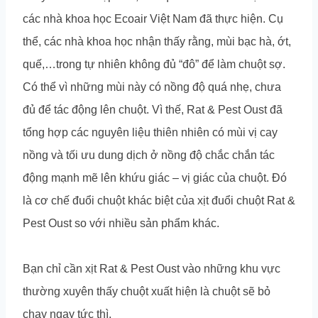
các nhà khoa học Ecoair Việt Nam đã thực hiện. Cụ
thể, các nhà khoa học nhận thấy rằng, mùi bạc hà, ớt,
quế,…trong tự nhiên không đủ “đô” để làm chuột sợ.
Có thể vì những mùi này có nồng độ quá nhẹ, chưa
đủ để tác động lên chuột. Vì thế, Rat & Pest Oust đã
tổng hợp các nguyên liệu thiên nhiên có mùi vị cay
nồng và tối ưu dung dịch ở nồng độ chắc chắn tác
động mạnh mẽ lên khứu giác – vị giác của chuột. Đó
là cơ chế đuổi chuột khác biệt của xịt đuổi chuột Rat &
Pest Oust so với nhiều sản phẩm khác.
Bạn chỉ cần xịt Rat & Pest Oust vào những khu vực
thường xuyên thấy chuột xuất hiện là chuột sẽ bỏ
chạy ngay tức thì.