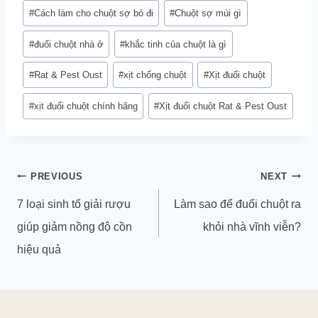
#
Cách làm cho chuột sợ bỏ đi
#
Chuột sợ mùi gì
#
đuổi chuột nhà ở
#
khắc tinh của chuột là gì
#
Rat & Pest Oust
#
xịt chống chuột
#
Xịt đuổi chuột
#
xịt đuổi chuột chính hãng
#
Xịt đuổi chuột Rat & Pest Oust
Điều
PREVIOUS
NEXT
hướng
7 loại sinh tố giải rượu
Làm sao để đuổi chuột ra
bài
giúp giảm nồng độ cồn
khỏi nhà vĩnh viễn?
viết
hiệu quả