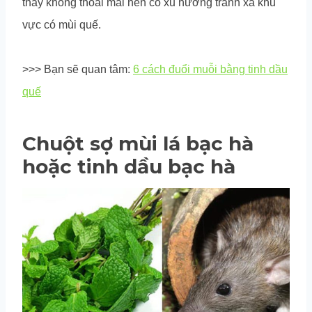
thấy không thoải mái nên có xu hướng tránh xa khu
vực có mùi quế.
>>> Bạn sẽ quan tâm:
6 cách đuổi muỗi bằng tinh dầu
quế
Chuột sợ mùi lá bạc hà
hoặc tinh dầu bạc hà