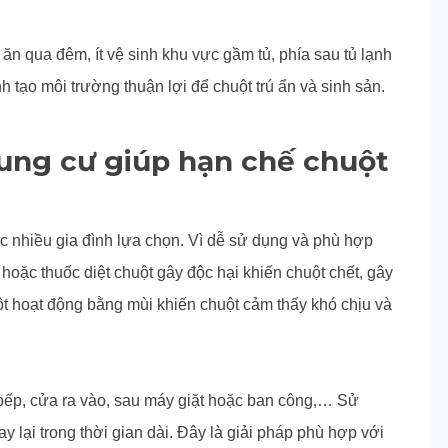
 ăn qua đêm, ít vệ sinh khu vực gầm tủ, phía sau tủ lạnh
nh tạo môi trường thuận lợi để chuột trú ẩn và sinh sản.
hung cư giúp hạn chế chuột
ợc nhiều gia đình lựa chọn. Vì dễ sử dụng và phù hợp
hoặc thuốc diệt chuột gây độc hại khiến chuột chết, gây
uột hoạt động bằng mùi khiến chuột cảm thấy khó chịu và
ủ bếp, cửa ra vào, sau máy giặt hoặc ban công,… Sử
 lại trong thời gian dài. Đây là giải pháp phù hợp với