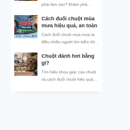
đình và đón năm mới an tâm.
phải làm sao? Khám phá
nguyên nhân chuột tìm nơi trú
Cách đuổi chuột mùa
ẩn khi trời mưa và các cách
mưa hiệu quả, an toàn
đuổi chuột, ngăn chuột xâm
nhập hiệu quả, an toàn, giúp
Cách đuổi chuột mùa mưa là
bảo vệ không gian sống sạch
điều nhiều người tìm kiếm khi
sẽ.
thời tiết mưa nhiều, ẩm ướt,
Chuột đánh hơi bằng
khiến tình trạng chuột vào nhà
gì?
trú...
Tìm hiểu khứu giác của chuột
và cách đuổi chuột hiệu quả,
an toàn bằng mùi hương chuột
không thích.