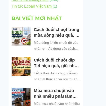
Tin tức Ecoair Việt Nam
(1)
BÀI VIẾT MỚI NHẤT
Cách đuổi chuột trong
mùa đông hiệu quả, an
toàn
Mùa đông khiến chuột dễ vào
nhà hơn. Áp dụng các cách
đuổi chuột hiệu quả, an toàn
Cách đuổi chuột dịp
để bảo vệ không gian sống
Tết hiệu quả, giữ nhà
sạch sẽ.
sạch an toàn
Tết là thời điểm chuột dễ vào
nhà tìm thức ăn và nơi trú ẩn.
Khám phá những cách đuổi
Mùa mưa chuột vào
chuột dịp Tết hiệu quả, an toàn
nhà nhiều phải làm
và dễ áp dụng để giữ không
sao?
gian sống sạch sẽ, bảo vệ gia
Mùa mưa chuột vào nhà nhiều