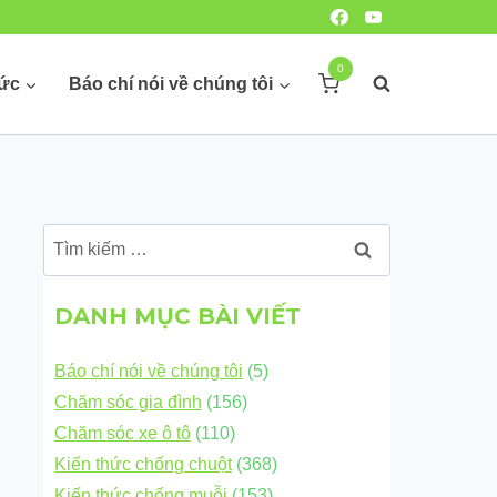
0
hức
Báo chí nói về chúng tôi
Tìm
kiếm
cho:
DANH MỤC BÀI VIẾT
Báo chí nói về chúng tôi
(5)
Chăm sóc gia đình
(156)
Chăm sóc xe ô tô
(110)
Kiến thức chống chuột
(368)
Kiến thức chống muỗi
(153)