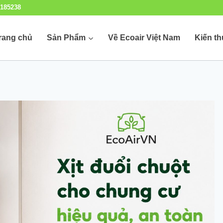
185238
rang chủ
Sản Phẩm
Về Ecoair Việt Nam
Kiến t