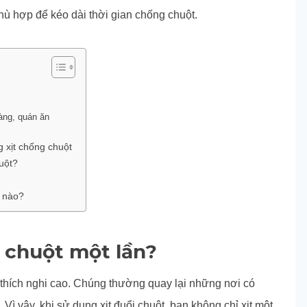
phù hợp để kéo dài thời gian chống chuột.
ở
àng, quán ăn
 xịt chống chuột
uột?
ế nào?
g chuột một lần?
g thích nghi cao. Chúng thường quay lại những nơi có
 Vì vậy, khi sử dụng xịt đuổi chuột, bạn không chỉ xịt một