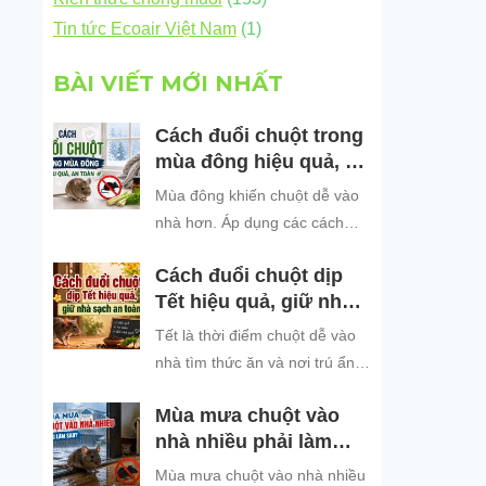
Tin tức Ecoair Việt Nam
(1)
BÀI VIẾT MỚI NHẤT
Cách đuổi chuột trong
mùa đông hiệu quả, an
toàn
Mùa đông khiến chuột dễ vào
nhà hơn. Áp dụng các cách
đuổi chuột hiệu quả, an toàn
Cách đuổi chuột dịp
để bảo vệ không gian sống
Tết hiệu quả, giữ nhà
sạch sẽ.
sạch an toàn
Tết là thời điểm chuột dễ vào
nhà tìm thức ăn và nơi trú ẩn.
Khám phá những cách đuổi
Mùa mưa chuột vào
chuột dịp Tết hiệu quả, an toàn
nhà nhiều phải làm
và dễ áp dụng để giữ không
sao?
gian sống sạch sẽ, bảo vệ gia
Mùa mưa chuột vào nhà nhiều