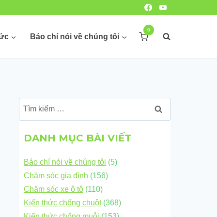
0
hức
Báo chí nói về chúng tôi
Tìm
kiếm
cho:
DANH MỤC BÀI VIẾT
Báo chí nói về chúng tôi
(5)
Chăm sóc gia đình
(156)
Chăm sóc xe ô tô
(110)
Kiến thức chống chuột
(368)
Kiến thức chống muỗi
(153)