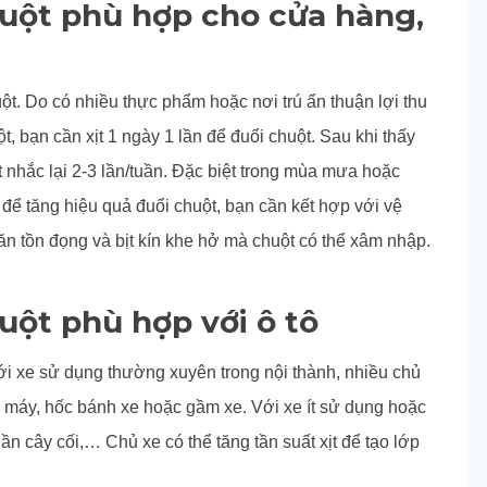
huột phù hợp cho cửa hàng,
. Do có nhiều thực phẩm hoặc nơi trú ẩn thuận lợi thu
uột, bạn cần xịt 1 ngày 1 lần để đuổi chuột. Sau khi thấy
t nhắc lại 2-3 lần/tuần. Đặc biệt trong mùa mưa hoặc
để tăng hiệu quả đuổi chuột, bạn cần kết hợp với vệ
ăn tồn đọng và bịt kín khe hở mà chuột có thể xâm nhập.
uột phù hợp với ô tô
với xe sử dụng thường xuyên trong nội thành, nhiều chủ
g máy, hốc bánh xe hoặc gầm xe. Với xe ít sử dụng hoặc
ần cây cối,… Chủ xe có thể tăng tần suất xịt để tạo lớp