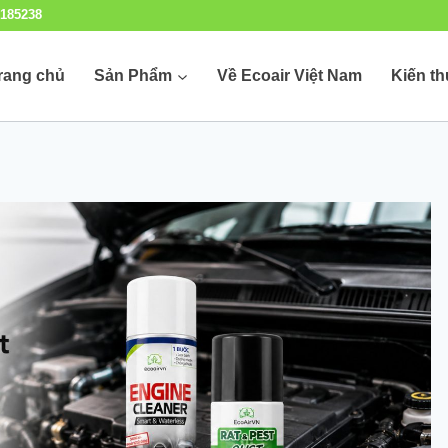
185238
rang chủ
Sản Phẩm
Về Ecoair Việt Nam
Kiến t