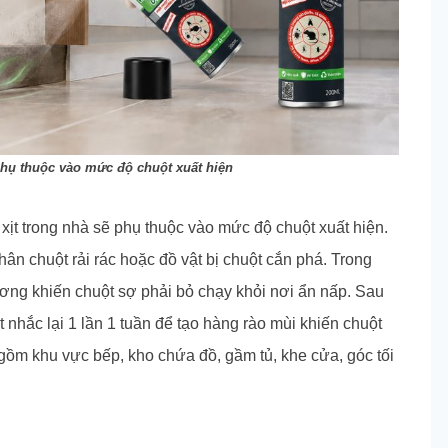
 phụ thuộc vào mức độ chuột xuất hiện
 xịt trong nhà sẽ phụ thuộc vào mức độ chuột xuất hiện.
hân chuột rải rác hoặc đồ vật bị chuột cắn phá. Trong
ương khiến chuột sợ phải bỏ chạy khỏi nơi ẩn nấp. Sau
 nhắc lại 1 lần 1 tuần để tạo hàng rào mùi khiến chuột
t gồm khu vực bếp, kho chứa đồ, gầm tủ, khe cửa, góc tối