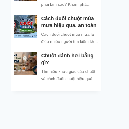
đình và đón năm mới an tâm.
phải làm sao? Khám phá
nguyên nhân chuột tìm nơi trú
Cách đuổi chuột mùa
ẩn khi trời mưa và các cách
mưa hiệu quả, an toàn
đuổi chuột, ngăn chuột xâm
nhập hiệu quả, an toàn, giúp
Cách đuổi chuột mùa mưa là
bảo vệ không gian sống sạch
điều nhiều người tìm kiếm khi
sẽ.
thời tiết mưa nhiều, ẩm ướt,
Chuột đánh hơi bằng
khiến tình trạng chuột vào nhà
gì?
trú...
Tìm hiểu khứu giác của chuột
và cách đuổi chuột hiệu quả,
an toàn bằng mùi hương chuột
không thích.