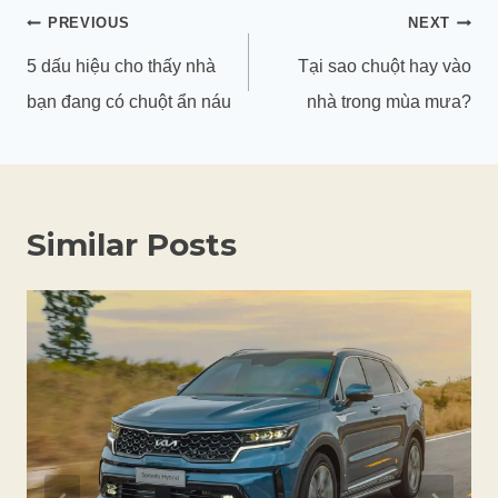
Điều
PREVIOUS
NEXT
hướng
5 dấu hiệu cho thấy nhà
Tại sao chuột hay vào
bài
bạn đang có chuột ẩn náu
nhà trong mùa mưa?
viết
Similar Posts