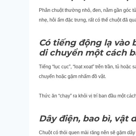
Phân chuột thường nhỏ, đen, nằm gần góc tủ,
nhẹ, hôi ẩm đặc trưng, rất có thể chuột đã qu
Có tiếng động lạ vào 
di chuyển một cách b
Tiếng “lục cục”, “loạt xoạt” trên trần, tủ hoặ
chuyển hoặc gặm nhấm đồ vật.
Thức ăn “chạy” ra khỏi vị trí ban đầu một c
Dây điện, bao bì, vật
Chuột có thói quen mài răng nên sẽ gặm dây đi