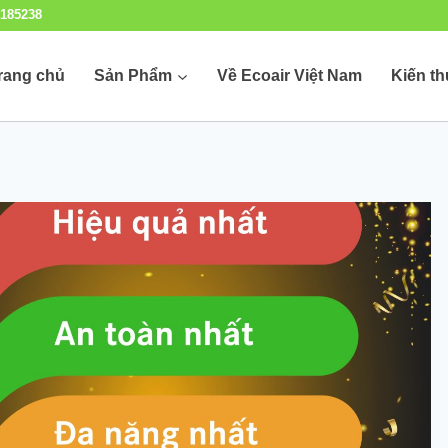
185238
rang chủ
Sản Phẩm
Về Ecoair Việt Nam
Kiến t