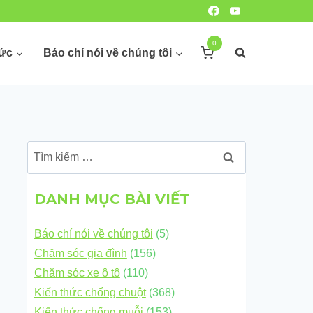
0
hức
Báo chí nói về chúng tôi
Tìm
kiếm
cho:
DANH MỤC BÀI VIẾT
Báo chí nói về chúng tôi
(5)
Chăm sóc gia đình
(156)
Chăm sóc xe ô tô
(110)
Kiến thức chống chuột
(368)
Kiến thức chống muỗi
(153)