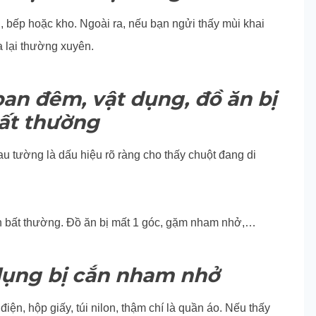
 bếp hoặc kho. Ngoài ra, nếu bạn ngửi thấy mùi khai
a lại thường xuyên.
ban đêm, vật dụng, đồ ăn bị
ất thường
c sau tường là dấu hiệu rõ ràng cho thấy chuột đang di
ách bất thường. Đồ ăn bị mất 1 góc, gặm nham nhở,…
 dụng bị cắn nham nhở
ện, hộp giấy, túi nilon, thậm chí là quần áo. Nếu thấy