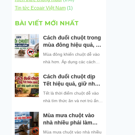
Tin tức Ecoair Việt Nam
(1)
BÀI VIẾT MỚI NHẤT
Cách đuổi chuột trong
mùa đông hiệu quả, an
toàn
Mùa đông khiến chuột dễ vào
nhà hơn. Áp dụng các cách
đuổi chuột hiệu quả, an toàn
Cách đuổi chuột dịp
để bảo vệ không gian sống
Tết hiệu quả, giữ nhà
sạch sẽ.
sạch an toàn
Tết là thời điểm chuột dễ vào
nhà tìm thức ăn và nơi trú ẩn.
Khám phá những cách đuổi
Mùa mưa chuột vào
chuột dịp Tết hiệu quả, an toàn
nhà nhiều phải làm
và dễ áp dụng để giữ không
sao?
gian sống sạch sẽ, bảo vệ gia
Mùa mưa chuột vào nhà nhiều