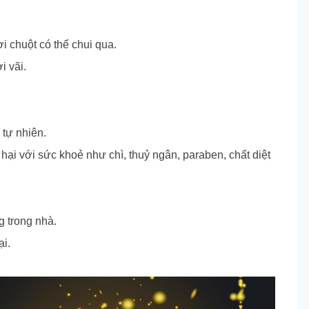
ơi chuột có thể chui qua.
i vãi.
 tự nhiên.
ại với sức khoẻ như chì, thuỷ ngân, paraben, chất diệt
g trong nhà.
ại.