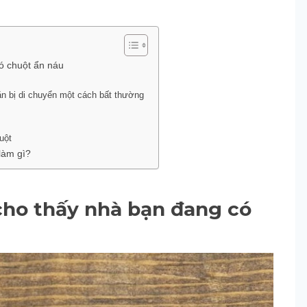
ó chuột ẩn náu
ăn bị di chuyển một cách bất thường
uột
làm gì?
cho thấy nhà bạn đang có