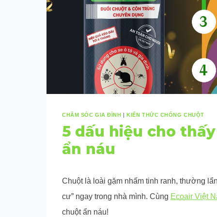
CHĂM SÓC GIA ĐÌNH
|
KIẾN THỨC CHỐNG CHUỘT
5 dấu hiệu cho thấ
ẩn náu
Chuột là loài gặm nhấm tinh ranh, thường lẩn
cư” ngay trong nhà mình. Cùng
Ecoair Việt 
chuột ẩn náu!