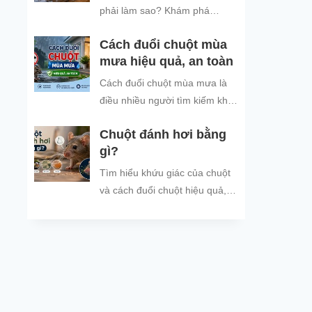
đình và đón năm mới an tâm.
phải làm sao? Khám phá
nguyên nhân chuột tìm nơi trú
Cách đuổi chuột mùa
ẩn khi trời mưa và các cách
mưa hiệu quả, an toàn
đuổi chuột, ngăn chuột xâm
nhập hiệu quả, an toàn, giúp
Cách đuổi chuột mùa mưa là
bảo vệ không gian sống sạch
điều nhiều người tìm kiếm khi
sẽ.
thời tiết mưa nhiều, ẩm ướt,
Chuột đánh hơi bằng
khiến tình trạng chuột vào nhà
gì?
trú...
Tìm hiểu khứu giác của chuột
và cách đuổi chuột hiệu quả,
an toàn bằng mùi hương chuột
không thích.