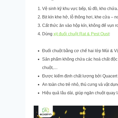
Vệ sinh kỹ khu vực bếp, tủ đồ, kho chứa.
Bịt kín khe hở, lỗ thông hơi, khe cửa – n
Cất thức ăn vào hộp kín, không để vụn rơ
Dùng
xịt đuổi chuột Rat & Pest Oust
:
Đuổi chuột bằng cơ chế hai lớp Mùi & Vị
Sản phẩm không chứa các hoá chất độc h
chuột,…
Được kiểm định chất lượng bởi Quacert
An toàn cho trẻ nhỏ, thú cưng và vật dụn
Hiệu quả lâu dài, giúp ngăn chuột quay l