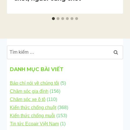
Tìm
kiếm
cho:
DANH MỤC BÀI VIẾT
Báo chí nói về chúng tôi
(5)
Chăm sóc gia đình
(156)
Chăm sóc xe ô tô
(110)
Kiến thức chống chuột
(368)
Kiến thức chống muỗi
(153)
Tin tức Ecoair Việt Nam
(1)