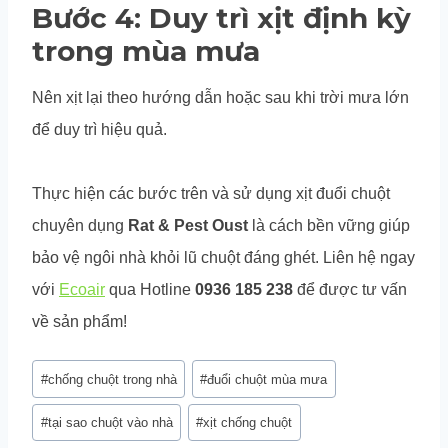
Bước 4: Duy trì xịt định kỳ
trong mùa mưa
Nên xịt lại theo hướng dẫn hoặc sau khi trời mưa lớn
để duy trì hiệu quả.
Thực hiện các bước trên và sử dụng xịt đuổi chuột
chuyên dụng
Rat & Pest Oust
là cách bền vững giúp
bảo vệ ngôi nhà khỏi lũ chuột đáng ghét. Liên hệ ngay
với
Ecoair
qua Hotline
0936 185 238
để được tư vấn
về sản phẩm!
Post
#
chống chuột trong nhà
#
đuổi chuột mùa mưa
Tags:
#
tại sao chuột vào nhà
#
xịt chống chuột