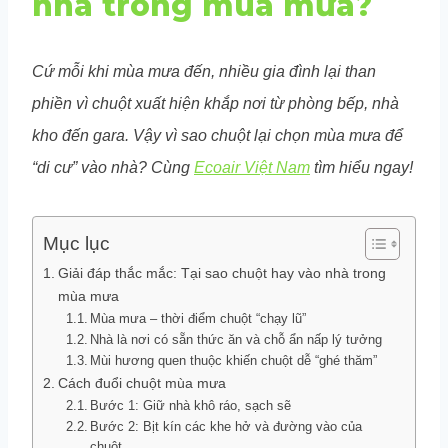
nhà trong mùa mưa?
Cứ mỗi khi mùa mưa đến, nhiều gia đình lại than
phiền vì chuột xuất hiện khắp nơi từ phòng bếp, nhà
kho đến gara. Vậy vì sao chuột lại chọn mùa mưa để
“di cư” vào nhà? Cùng
Ecoair Việt Nam
tìm hiểu ngay!
Mục lục
Giải đáp thắc mắc: Tại sao chuột hay vào nhà trong
mùa mưa
Mùa mưa – thời điểm chuột “chạy lũ”
Nhà là nơi có sẵn thức ăn và chỗ ẩn nấp lý tưởng
Mùi hương quen thuộc khiến chuột dễ “ghé thăm”
Cách đuổi chuột mùa mưa
Bước 1: Giữ nhà khô ráo, sạch sẽ
Bước 2: Bịt kín các khe hở và đường vào của
chuột