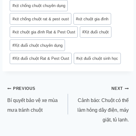
#
xịt chống chuột chuyên dụng
#
xịt chống chuột rat & pest oust
#
xịt chuột gia đình
#
xịt chuột gia đình Rat & Pest Oust
#
Xịt đuổi chuột
#
Xịt đuổi chuột chuyên dụng
#
Xịt đuổi chuột Rat & Pest Oust
#
xịt đuổi chuột sinh học
Điều
PREVIOUS
NEXT
hướng
Bí quyết bảo vệ xe mùa
Cảnh báo: Chuột có thể
bài
mưa tránh chuột
làm hỏng dây điện, máy
viết
giặt, tủ lạnh.