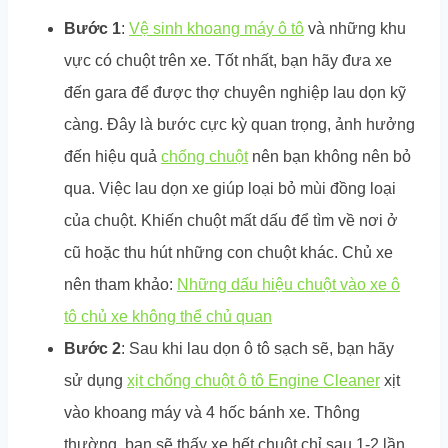
Bước 1
:
Vệ sinh khoang máy ô tô
và những khu
vực có chuột trên xe. Tốt nhất, bạn hãy đưa xe
đến gara để được thợ chuyên nghiệp lau dọn kỹ
càng. Đây là bước cực kỳ quan trọng, ảnh hưởng
đến hiệu quả
chống chuột
nên bạn không nên bỏ
qua. Việc lau dọn xe giúp loại bỏ mùi đồng loại
của chuột. Khiến chuột mất dấu để tìm về nơi ở
cũ hoặc thu hút những con chuột khác. Chủ xe
nên tham khảo:
Những dấu hiệu chuột vào xe ô
tô chủ xe không thể chủ quan
Bước 2
: Sau khi lau dọn ô tô sạch sẽ, bạn hãy
sử dụng
xịt chống chuột ô tô Engine Cleaner
xịt
vào khoang máy và 4 hốc bánh xe. Thông
thường, bạn sẽ thấy xe hết chuột chỉ sau 1-2 lần