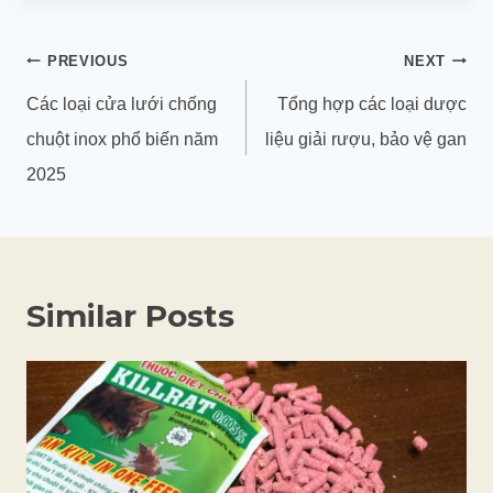
Điều
PREVIOUS
NEXT
hướng
Các loại cửa lưới chống
Tổng hợp các loại dược
bài
chuột inox phổ biến năm
liệu giải rượu, bảo vệ gan
viết
2025
Similar Posts