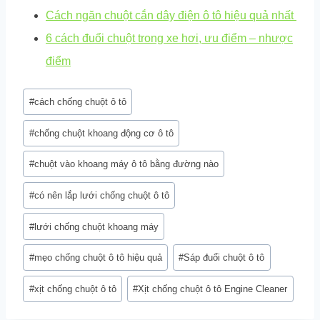
Cách ngăn chuột cắn dây điện ô tô hiệu quả nhất
6 cách đuổi chuột trong xe hơi, ưu điểm – nhược
điểm
Post
#
cách chống chuột ô tô
Tags:
#
chống chuột khoang động cơ ô tô
#
chuột vào khoang máy ô tô bằng đường nào
#
có nên lắp lưới chống chuột ô tô
#
lưới chống chuột khoang máy
#
mẹo chống chuột ô tô hiệu quả
#
Sáp đuổi chuột ô tô
#
xịt chống chuột ô tô
#
Xịt chống chuột ô tô Engine Cleaner