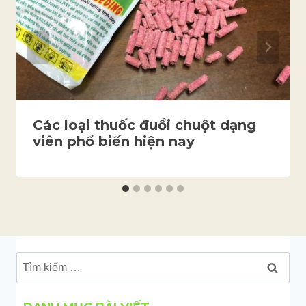
Các loại thuốc đuổi chuột dạng
viên phổ biến hiện nay
Tìm
kiếm
cho: