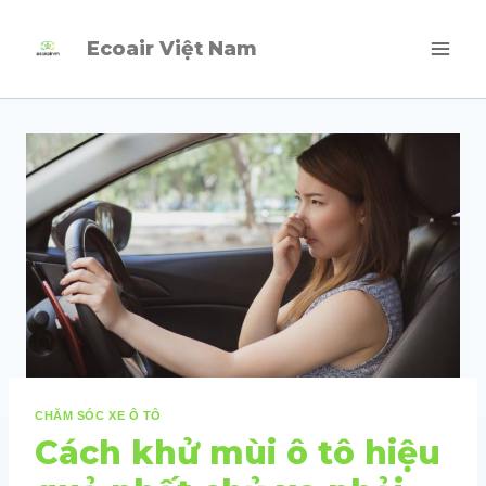
Skip
Ecoair Việt Nam
to
content
CHĂM SÓC XE Ô TÔ
Cách khử mùi ô tô hiệu