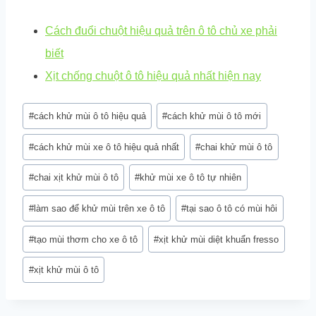
Cách đuổi chuột hiệu quả trên ô tô chủ xe phải
biết
Xịt chống chuột ô tô hiệu quả nhất hiện nay
Post
#
cách khử mùi ô tô hiệu quả
#
cách khử mùi ô tô mới
Tags:
#
cách khử mùi xe ô tô hiệu quả nhất
#
chai khử mùi ô tô
#
chai xịt khử mùi ô tô
#
khử mùi xe ô tô tự nhiên
#
làm sao để khử mùi trên xe ô tô
#
tại sao ô tô có mùi hôi
#
tạo mùi thơm cho xe ô tô
#
xịt khử mùi diệt khuẩn fresso
#
xịt khử mùi ô tô