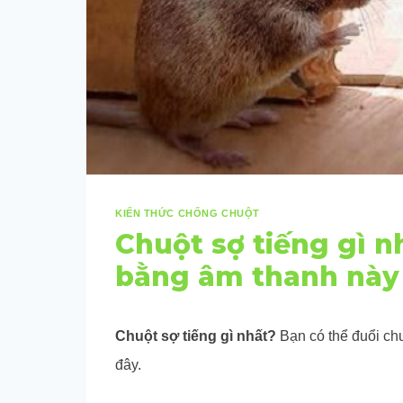
KIẾN THỨC CHỐNG CHUỘT
Chuột sợ tiếng gì n
bằng âm thanh này
Chuột sợ tiếng gì nhất?
Bạn có thể đuổi ch
đây.