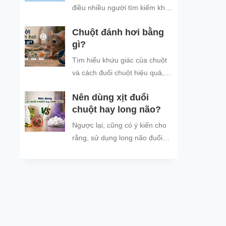
bảo vệ không gian sống sạch
điều nhiều người tìm kiếm khi
sẽ.
thời tiết mưa nhiều, ẩm ướt,
Chuột đánh hơi bằng
khiến tình trạng chuột vào nhà
gì?
trú...
Tìm hiểu khứu giác của chuột
và cách đuổi chuột hiệu quả,
an toàn bằng mùi hương chuột
Nên dùng xịt đuổi
không thích.
chuột hay long não?
Ngược lại, cũng có ý kiến cho
rằng, sử dụng long não đuổi
chuột vừa hiệu quả vừa tiết
kiệm hơn so với xịt đuổi chuột.