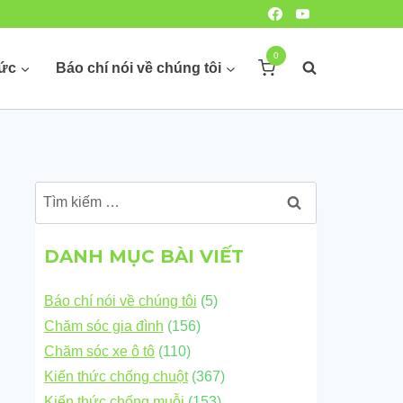
0
hức
Báo chí nói về chúng tôi
Tìm
kiếm
cho:
DANH MỤC BÀI VIẾT
Báo chí nói về chúng tôi
(5)
Chăm sóc gia đình
(156)
Chăm sóc xe ô tô
(110)
Kiến thức chống chuột
(367)
Kiến thức chống muỗi
(153)