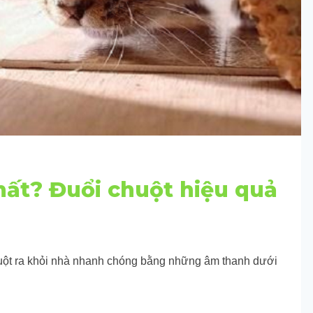
hất? Đuổi chuột hiệu quả
uột ra khỏi nhà nhanh chóng bằng những âm thanh dưới