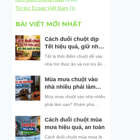
Tin tức Ecoair Việt Nam
(1)
BÀI VIẾT MỚI NHẤT
Cách đuổi chuột dịp
Tết hiệu quả, giữ nhà
sạch an toàn
Tết là thời điểm chuột dễ vào
nhà tìm thức ăn và nơi trú ẩn.
Khám phá những cách đuổi
Mùa mưa chuột vào
chuột dịp Tết hiệu quả, an toàn
nhà nhiều phải làm
và dễ áp dụng để giữ không
sao?
gian sống sạch sẽ, bảo vệ gia
Mùa mưa chuột vào nhà nhiều
đình và đón năm mới an tâm.
phải làm sao? Khám phá
nguyên nhân chuột tìm nơi trú
Cách đuổi chuột mùa
ẩn khi trời mưa và các cách
mưa hiệu quả, an toàn
đuổi chuột, ngăn chuột xâm
nhập hiệu quả, an toàn, giúp
Cách đuổi chuột mùa mưa là