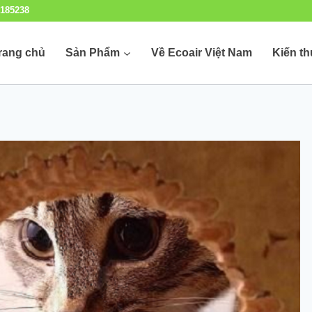
185238
rang chủ
Sản Phẩm
Về Ecoair Việt Nam
Kiến t