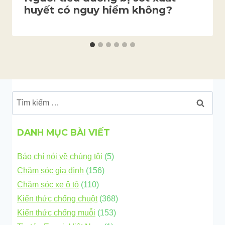
huyết có nguy hiểm không?
Tìm
kiếm
cho:
DANH MỤC BÀI VIẾT
Báo chí nói về chúng tôi
(5)
Chăm sóc gia đình
(156)
Chăm sóc xe ô tô
(110)
Kiến thức chống chuột
(368)
Kiến thức chống muỗi
(153)