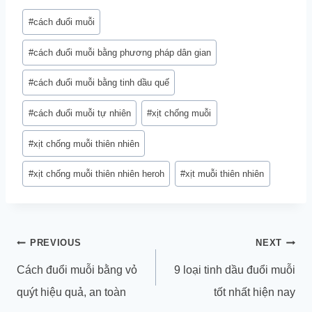
Post
#
cách đuổi muỗi
Tags:
#
cách đuổi muỗi bằng phương pháp dân gian
#
cách đuổi muỗi bằng tinh dầu quế
#
cách đuổi muỗi tự nhiên
#
xịt chống muỗi
#
xịt chống muỗi thiên nhiên
#
xịt chống muỗi thiên nhiên heroh
#
xịt muỗi thiên nhiên
Điều
PREVIOUS
NEXT
hướng
Cách đuổi muỗi bằng vỏ
9 loại tinh dầu đuổi muỗi
bài
quýt hiệu quả, an toàn
tốt nhất hiện nay
viết