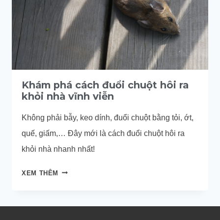
Khám phá cách đuổi chuột hôi ra
khỏi nhà vĩnh viễn
Không phải bẫy, keo dính, đuổi chuột bằng tỏi, ớt,
quế, giấm,… Đây mới là cách đuổi chuột hôi ra
khỏi nhà nhanh nhất!
KHÁM
XEM THÊM
PHÁ
CÁCH
ĐUỔI
CHUỘT