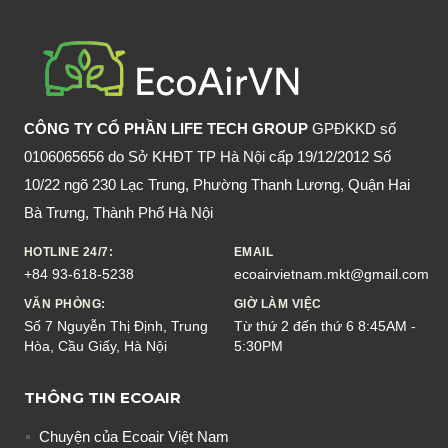
HÔI
RA
KHỎI
NHÀ
VĨNH
CÔNG TY CỔ PHẦN LIFE TECH GROUP
GPĐKKD số
VIỄN
0106065656 do Sở KHĐT TP Hà Nội cấp 19/12/2012 Số
10/22 ngõ 230 Lạc Trung, Phường Thanh Lương, Quận Hai
Bà Trưng, Thành Phố Hà Nội
HOTLINE 24/7:
EMAIL
+84 93-618-5238
ecoairvietnam.mkt@gmail.com
VĂN PHÒNG:
GIỜ LÀM VIỆC
Số 7 Nguyễn Thị Định, Trung
Từ thứ 2 đến thứ 6 8:45AM -
Hòa, Cầu Giấy, Hà Nội
5:30PM
THÔNG TIN ECOAIR
Chuyện của Ecoair Việt Nam