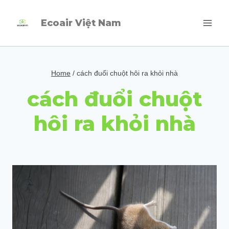
Skip
Ecoair Việt Nam
to
content
Home
/
cách đuổi chuột hôi ra khỏi nhà
cách đuổi chuột
hôi ra khỏi nhà