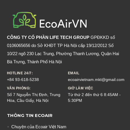
NHÀ
NHANH
CHÓNG
MÀ
KHÔNG
CÔNG TY CỔ PHẦN LIFE TECH GROUP
GPĐKKD số
SÁT
0106065656 do Sở KHĐT TP Hà Nội cấp 19/12/2012 Số
SINH
10/22 ngõ 230 Lạc Trung, Phường Thanh Lương, Quận Hai
Bà Trưng, Thành Phố Hà Nội
HOTLINE 24/7:
EMAIL
+84 93-618-5238
ecoairvietnam.mkt@gmail.com
VĂN PHÒNG:
GIỜ LÀM VIỆC
Số 7 Nguyễn Thị Định, Trung
Từ thứ 2 đến thứ 6 8:45AM -
Hòa, Cầu Giấy, Hà Nội
5:30PM
THÔNG TIN ECOAIR
Chuyện của Ecoair Việt Nam