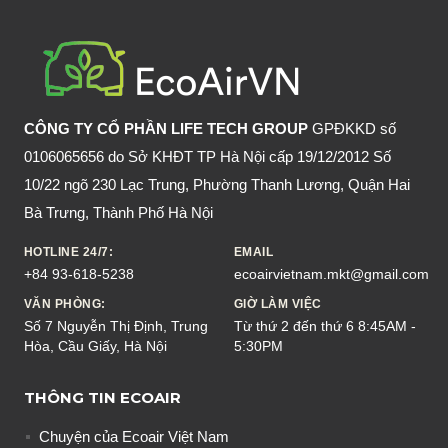
CÁCH
ĐUỔI
CHUỘT
TRONG
PHÒNG
CÔNG TY CỔ PHẦN LIFE TECH GROUP
GPĐKKD số
NGỦ
0106065656 do Sở KHĐT TP Hà Nội cấp 19/12/2012 Số
NÀY
10/22 ngõ 230 Lạc Trung, Phường Thanh Lương, Quận Hai
Bà Trưng, Thành Phố Hà Nội
HOTLINE 24/7:
EMAIL
+84 93-618-5238
ecoairvietnam.mkt@gmail.com
VĂN PHÒNG:
GIỜ LÀM VIỆC
Số 7 Nguyễn Thị Định, Trung
Từ thứ 2 đến thứ 6 8:45AM -
Hòa, Cầu Giấy, Hà Nội
5:30PM
THÔNG TIN ECOAIR
Chuyện của Ecoair Việt Nam