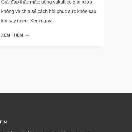
Giải đáp thắc mắc: uống yakult có giải rượu
không và chia sẻ cách hồi phục sức khỏe sau
khi say rượu. Xem ngay!
UỐNG
XEM THÊM
YAKULT
CÓ
GIẢI
RƯỢU
KHÔNG?
TIN