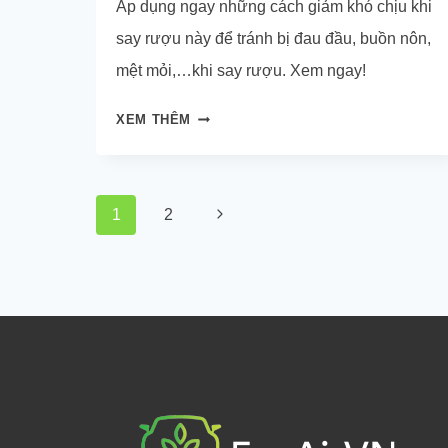
Áp dụng ngay những cách giảm khó chịu khi
say rượu này để tránh bị đau đầu, buồn nôn,
mệt mỏi,…khi say rượu. Xem ngay!
CÁCH
XEM THÊM
GIẢM
KHÓ
CHỊU
Page
Next
1
2
KHI
navigation
SAY
Page
RƯỢU
NHANH
CHÓNG