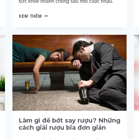
sức khỏe nhanh chóng sau mỗi cuộc nhậu.
CÁCH
XEM THÊM
GIẢI
ĐỘC
SAU
KHI
UỐNG
RƯỢU
BIA
GIÚP
NHANH
HỒI
PHỤC
SỨC
KHỎE
Làm gì để bớt say rượu? Những
cách giải rượu bia đơn giản