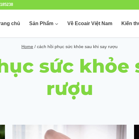
185238
rang chủ
Sản Phẩm
Về Ecoair Việt Nam
Kiến t
Home
/
cách hồi phục sức khỏe sau khi say rượu
hục sức khỏe 
rượu