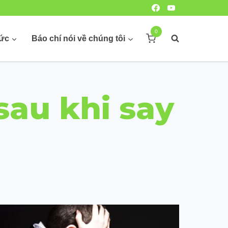
0
hức
Báo chí nói về chúng tôi
sau khi say