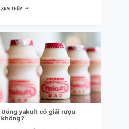
CÁCH
XEM THÊM
HỒI
PHỤC
SỨC
KHỎE
SAU
KHI
SAY
RƯỢU
–
NHẤT
ĐỊNH
PHẢI
BIẾT!
Uống yakult có giải rượu
không?