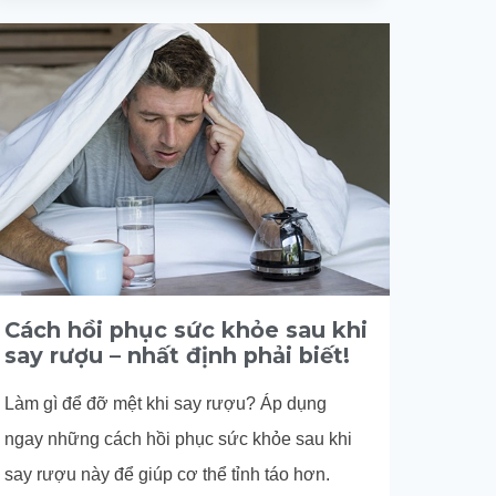
MỆT
MỎI
SAU
KHI
UỐNG
BIA
HIỆU
QUẢ
NHẤT
Cách hồi phục sức khỏe sau khi
say rượu – nhất định phải biết!
Làm gì để đỡ mệt khi say rượu? Áp dụng
ngay những cách hồi phục sức khỏe sau khi
say rượu này để giúp cơ thể tỉnh táo hơn.