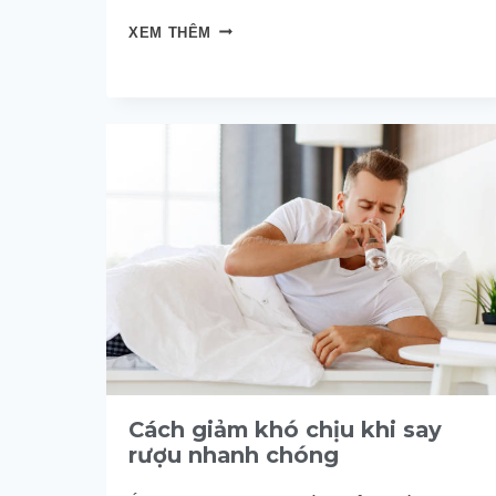
CÁCH
XEM THÊM
CHĂM
SÓC
NGƯỜI
SAY
RƯỢU
ĐỂ
HỌ
NHANH
TỈNH
TÁO
Cách giảm khó chịu khi say
rượu nhanh chóng