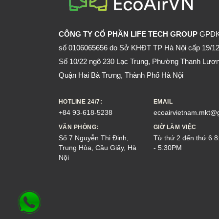
CÔNG TY CỔ PHẦN LIFE TECH GROUP
GPĐ
số 0106065656 do Sở KHĐT TP Hà Nội cấp 19/12
Số 10/22 ngõ 230 Lạc Trung, Phường Thanh Lươn
Quận Hai Bà Trưng, Thành Phố Hà Nội
HOTLINE 24/7:
EMAIL
+84 93-618-5238
ecoairvietnam.mkt@
VĂN PHÒNG:
GIỜ LÀM VIỆC
Số 7 Nguyễn Thị Định,
Từ thứ 2 đến thứ 6 
Trung Hòa, Cầu Giấy, Hà
- 5:30PM
Nội