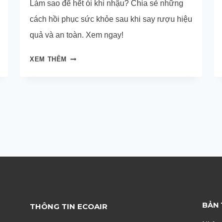
Làm sao để hết ói khi nhậu? Chia sẻ những
cách hồi phục sức khỏe sau khi say rượu hiệu
quả và an toàn. Xem ngay!
LÀM
XEM THÊM
GÌ
ĐỂ
BỚT
SAY
RƯỢU?
NHỮNG
CÁCH
GIẢI
RƯỢU
BIA
ĐƠN
BẢN 
THÔNG TIN ECOAIR
GIẢN