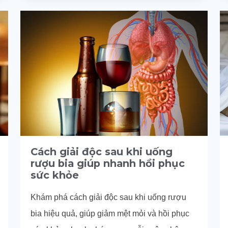
GÌ
ĐỂ
GIẢI
RƯỢU,
CƠ
THỂ
ĐỠ
MỆT
MỎI?
Cách giải độc sau khi uống
rượu bia giúp nhanh hồi phục
sức khỏe
Khám phá cách giải độc sau khi uống rượu
bia hiệu quả, giúp giảm mệt mỏi và hồi phục