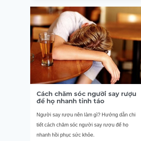
NÊN
ĂN
KHI
UỐNG
RƯỢU
BIA
ĐỂ
TRÁNH
BỊ
SAY
NHANH
Cách chăm sóc người say rượu
để họ nhanh tỉnh táo
Người say rượu nên làm gì? Hướng dẫn chi
tiết cách chăm sóc người say rượu để họ
nhanh hồi phục sức khỏe.