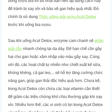
uống rượu bia thì tốt nhất bạn nên áp dụng cách này
để tránh bị say xỉn và bảo vệ gan hiệu quả nhất. Đó
chính là sử dụng
Thức uống giải rượu Acol Detox
trước khi uống bia rượu.
Sau khi uống Acol Detox, enzyme cam chanh sẽ
phân
giải cồn
nhanh chóng tại dạ dày. Để hạn chế cồn gây
hại cho gan hoặc xâm nhập vào máu gây say. Cùng
với đó, các hoạt chất tự nhiên như chiết xuất kế sữa,
khúng khéng, cà gai leo,…sẽ hỗ trợ tăng cường chức
năng gan, giúp gan thải độc hiệu quả hơn. Chưa kể,
trong Acol Detox còn chứa các loại vitamin cần thiết
để giảm các triệu chứng khó chịu thường gặp khi say
xỉn. Nhiều hơn thế, các vi sinh có lợi trong Acol Detox