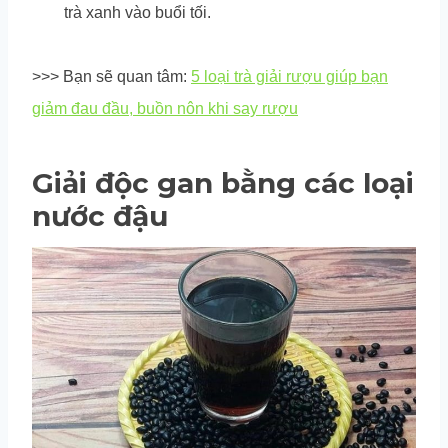
trà xanh vào buổi tối.
>>> Bạn sẽ quan tâm:
5 loại trà giải rượu giúp bạn
giảm đau đầu, buồn nôn khi say rượu
Giải độc gan bằng các loại
nước đậu