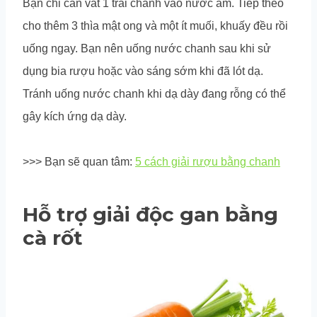
Bạn chỉ cần vắt 1 trái chanh vào nước ấm. Tiếp theo
cho thêm 3 thìa mật ong và một ít muối, khuấy đều rồi
uống ngay. Bạn nên uống nước chanh sau khi sử
dụng bia rượu hoặc vào sáng sớm khi đã lót dạ.
Tránh uống nước chanh khi dạ dày đang rỗng có thể
gây kích ứng dạ dày.
>>> Bạn sẽ quan tâm:
5 cách giải rượu bằng chanh
Hỗ trợ giải độc gan bằng
cà rốt