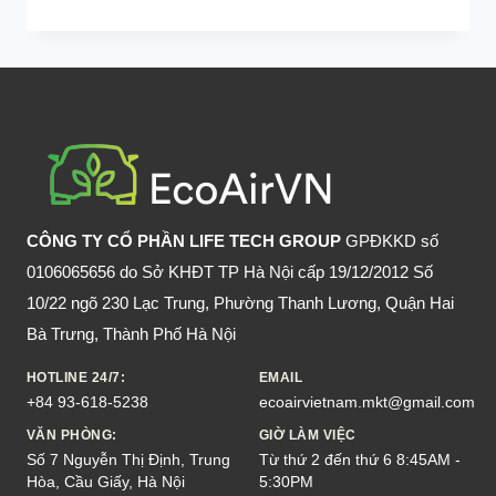
CÁCH
BẪY
CHUỘT
MỘT
PHÁT
TRÚNG
NGAY
CÔNG TY CỔ PHẦN LIFE TECH GROUP
GPĐKKD số
0106065656 do Sở KHĐT TP Hà Nội cấp 19/12/2012 Số
10/22 ngõ 230 Lạc Trung, Phường Thanh Lương, Quận Hai
Bà Trưng, Thành Phố Hà Nội
HOTLINE 24/7:
EMAIL
+84 93-618-5238
ecoairvietnam.mkt@gmail.com
VĂN PHÒNG:
GIỜ LÀM VIỆC
Số 7 Nguyễn Thị Định, Trung
Từ thứ 2 đến thứ 6 8:45AM -
Hòa, Cầu Giấy, Hà Nội
5:30PM