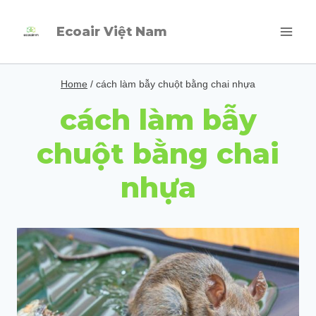
Skip
Ecoair Việt Nam
to
content
Home
/
cách làm bẫy chuột bằng chai nhựa
cách làm bẫy
chuột bằng chai
nhựa