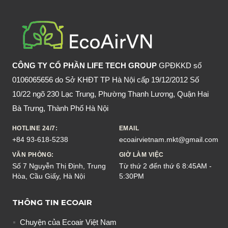
XỊT
ĐUỔI
MUỖI
CHỨA
DEET
CÔNG TY CỔ PHẦN LIFE TECH GROUP
GPĐKKD số
0106065656 do Sở KHĐT TP Hà Nội cấp 19/12/2012 Số
10/22 ngõ 230 Lạc Trung, Phường Thanh Lương, Quận Hai
Bà Trưng, Thành Phố Hà Nội
HOTLINE 24/7:
EMAIL
+84 93-618-5238
ecoairvietnam.mkt@gmail.com
VĂN PHÒNG:
GIỜ LÀM VIỆC
Số 7 Nguyễn Thị Định, Trung
Từ thứ 2 đến thứ 6 8:45AM -
Hòa, Cầu Giấy, Hà Nội
5:30PM
THÔNG TIN ECOAIR
Chuyện của Ecoair Việt Nam