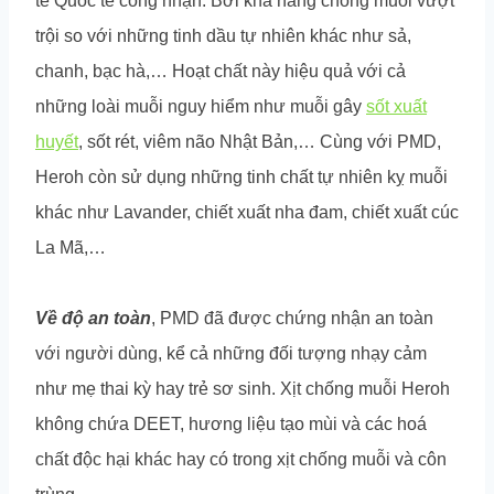
tế Quốc tế công nhận. Bởi khả năng chống muỗi vượt
trội so với những tinh dầu tự nhiên khác như sả,
chanh, bạc hà,… Hoạt chất này hiệu quả với cả
những loài muỗi nguy hiểm như muỗi gây
sốt xuất
huyết
, sốt rét, viêm não Nhật Bản,… Cùng với PMD,
Heroh còn sử dụng những tinh chất tự nhiên kỵ muỗi
khác như Lavander, chiết xuất nha đam, chiết xuất cúc
La Mã,…
Về độ an toàn
, PMD đã được chứng nhận an toàn
với người dùng, kể cả những đối tượng nhạy cảm
như mẹ thai kỳ hay trẻ sơ sinh. Xịt chống muỗi Heroh
không chứa DEET, hương liệu tạo mùi và các hoá
chất độc hại khác hay có trong xịt chống muỗi và côn