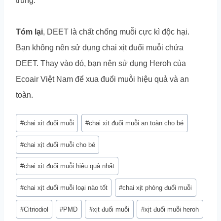
trùng.
Tóm lại
, DEET là chất chống muỗi cực kì độc hại.
Bạn không nên sử dụng chai xịt đuổi muỗi chứa
DEET. Thay vào đó, bạn nên sử dụng Heroh của
Ecoair Việt Nam để xua đuổi muỗi hiệu quả và an
toàn.
Post
#
chai xịt đuổi muỗi
#
chai xịt đuổi muỗi an toàn cho bé
Tags:
#
chai xịt đuổi muỗi cho bé
#
chai xịt đuổi muỗi hiệu quả nhất
#
chai xịt đuổi muỗi loại nào tốt
#
chai xịt phòng đuổi muỗi
#
Citriodiol
#
PMD
#
xịt đuổi muỗi
#
xịt đuổi muỗi heroh