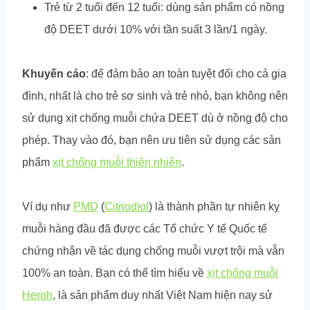
Trẻ từ 2 tuổi đến 12 tuổi: dùng sản phẩm có nồng
độ DEET dưới 10% với tần suất 3 lần/1 ngày.
Khuyến cáo
: để đảm bảo an toàn tuyệt đối cho cả gia
đình, nhất là cho trẻ sơ sinh và trẻ nhỏ, bạn không nên
sử dụng xịt chống muỗi chứa DEET dù ở nồng độ cho
phép. Thay vào đó, bạn nên ưu tiên sử dụng các sản
phẩm
xịt chống muỗi thiên nhiên
.
Ví dụ như
PMD
(
Citriodiol
) là thành phần tự nhiên kỵ
muỗi hàng đầu đã được các Tổ chức Y tế Quốc tế
chứng nhận về tác dụng chống muỗi vượt trội mà vẫn
100% an toàn. Bạn có thể tìm hiểu về
xịt chống muỗi
Heroh
, là sản phẩm duy nhất Việt Nam hiện nay sử