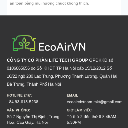
an toàn bằng mùi hương chuột không thích.
CÔNG TY CỔ PHẦN LIFE TECH GROUP
GPĐKKD số
0106065656 do Sở KHĐT TP Hà Nội cấp 19/12/2012 Số
10/22 ngõ 230 Lạc Trung, Phường Thanh Lương, Quận Hai
Bà Trưng, Thành Phố Hà Nội
HOTLINE 24/7:
EMAIL
+84 93-618-5238
ecoairvietnam.mkt@gmail.com
VĂN PHÒNG:
GIỜ LÀM VIỆC
Số 7 Nguyễn Thị Định, Trung
Từ thứ 2 đến thứ 6 8:45AM -
Hòa, Cầu Giấy, Hà Nội
5:30PM