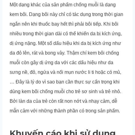
Một dạng khác của sản phẩm chống muỗi là dạng
kem bôi. Dạng bôi này chỉ có tác dụng trong thời gian
ngắn nên khi thuốc bay hết thì phải bôi tiếp. Khi bôi
nhiều trong thời gian dài có thể khiến da bị kích ứng,
dị ứng nặng. Một số dấu hiệu khi da bị kích ứng như
da đỏ lên, rát và bong vảy. Thậm chí kem bôi chống
muỗi còn gây dị ứng da với các dấu hiệu như da
sưng nề, đỏ, ngứa và nổi mụn nước li ti hoặc có mủ,
… Đây là lý do vì sao bạn cần thực sự cẩn trọng khi
dùng kem bôi chống muỗi cho trẻ sơ sinh và trẻ nhỏ.
Bởi làn da của trẻ còn rất non nớt và nhạy cảm, dễ
mẫn cảm với những thành phần có trong sản phẩm.
Khuyến cáo khi sử dụng