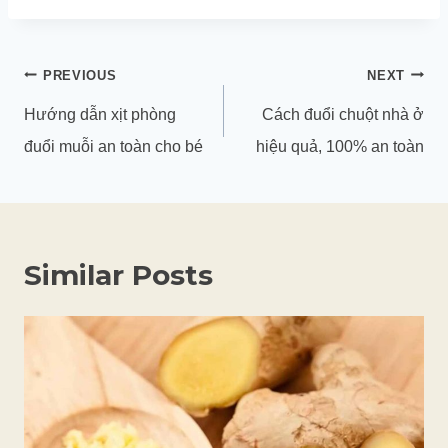
Điều
PREVIOUS
NEXT
hướng
Hướng dẫn xịt phòng
Cách đuổi chuột nhà ở
bài
đuổi muỗi an toàn cho bé
hiệu quả, 100% an toàn
viết
Similar Posts