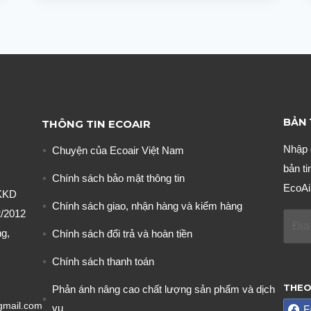
MUỖI
CHO
BÉ
LOẠI
NÀO
TỐT?
BẢN 
THÔNG TIN ECOAIR
Nhập 
Chuyện của Ecoair Việt Nam
bản ti
Chính sách bảo mật thông tin
EcoAi
KKD
Chính sách giao, nhận hàng và kiểm hàng
/2012
g,
Chính sách đổi trả và hoàn tiền
Chính sách thanh toán
THEO
Phản ánh nâng cao chất lượng sản phẩm và dịch
gmail.com
vụ
F