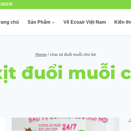
185238
rang chủ
Sản Phẩm
Về Ecoair Việt Nam
Kiến t
Home
/
chai xịt đuổi muỗi cho bé
xịt đuổi muỗi 