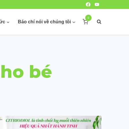
0
hức
Báo chí nói về chúng tôi
cho bé