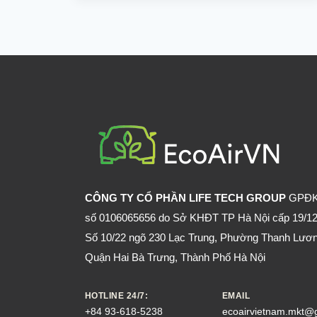
KHI
DÙNG
CHAI
XỊT
ĐUỔI
MUỖI
CHỨA
DEET
CÔNG TY CỔ PHẦN LIFE TECH GROUP
GPĐ
số 0106065656 do Sở KHĐT TP Hà Nội cấp 19/12
Số 10/22 ngõ 230 Lạc Trung, Phường Thanh Lươn
Quận Hai Bà Trưng, Thành Phố Hà Nội
HOTLINE 24/7:
EMAIL
+84 93-618-5238
ecoairvietnam.mkt@