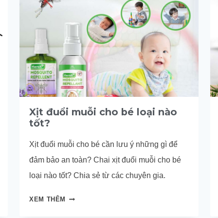
Xịt đuổi muỗi cho bé loại nào
tốt?
Xịt đuổi muỗi cho bé cần lưu ý những gì để
đảm bảo an toàn? Chai xịt đuổi muỗi cho bé
loại nào tốt? Chia sẻ từ các chuyên gia.
XỊT
XEM THÊM
ĐUỔI