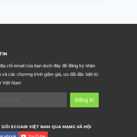
MUỖI
HEROH,
XỊT
MUỖI
TỐT
NHẤT
HIỆN
TIN
NAY
địa chỉ email của bạn dưới đây để đăng ký nhận
n và các chương trình giảm giá, ưu đãi đặc biệt từ
r Việt Nam
Đăng kí
 DÕI ECOAIR VIỆT NAM QUA MẠNG XÃ HỘI
acebook
YouTube