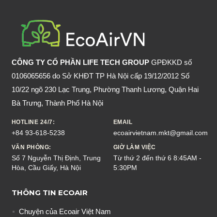
CHUỘT
KHÔNG
SÁT
SINH
CÔNG TY CỔ PHẦN LIFE TECH GROUP
GPĐKKD số
0106065656 do Sở KHĐT TP Hà Nội cấp 19/12/2012 Số
10/22 ngõ 230 Lạc Trung, Phường Thanh Lương, Quận Hai
Bà Trưng, Thành Phố Hà Nội
HOTLINE 24/7:
EMAIL
+84 93-618-5238
ecoairvietnam.mkt@gmail.com
VĂN PHÒNG:
GIỜ LÀM VIỆC
Số 7 Nguyễn Thị Định, Trung
Từ thứ 2 đến thứ 6 8:45AM -
Hòa, Cầu Giấy, Hà Nội
5:30PM
THÔNG TIN ECOAIR
Chuyện của Ecoair Việt Nam