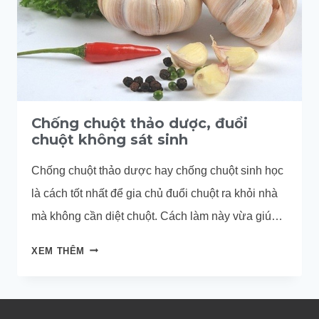
Chống chuột thảo dược, đuổi
chuột không sát sinh
Chống chuột thảo dược hay chống chuột sinh học
là cách tốt nhất để gia chủ đuổi chuột ra khỏi nhà
mà không cần diệt chuột. Cách làm này vừa giúp
đuổi chuột hiệu quả, vừa không gây ô nhiễm môi
CHỐNG
XEM THÊM
trường, vừa không cần sát sinh.
CHUỘT
THẢO
DƯỢC,
ĐUỔI