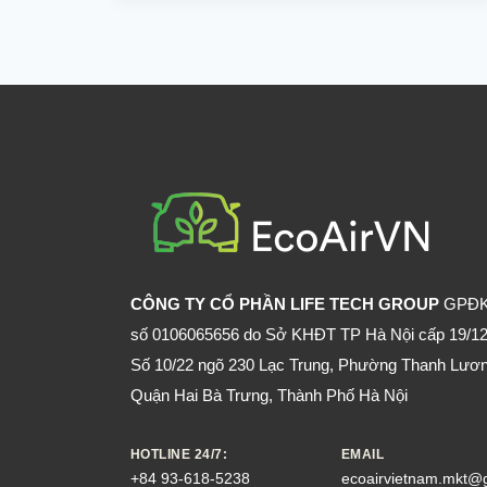
SỬ
DỤNG
XỊT
ĐUỔI
CHUỘT
RAT
&
PEST
OUST
HIỆU
QUẢ
CÔNG TY CỔ PHẦN LIFE TECH GROUP
GPĐ
số 0106065656 do Sở KHĐT TP Hà Nội cấp 19/12
Số 10/22 ngõ 230 Lạc Trung, Phường Thanh Lươn
Quận Hai Bà Trưng, Thành Phố Hà Nội
HOTLINE 24/7:
EMAIL
+84 93-618-5238
ecoairvietnam.mkt@