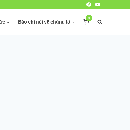
0
hức
Báo chí nói về chúng tôi