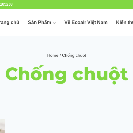
185238
rang chủ
Sản Phẩm
Về Ecoair Việt Nam
Kiến t
Home
/
Chống chuột
Chống chuột