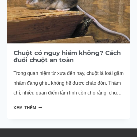
Chuột có nguy hiểm không? Cách
đuổi chuột an toàn
Trong quan niệm từ xưa đến nay, chuột là loài gặm
nhấm đáng ghét, không hề được chào đón. Thậm
chí, nhiều quan điểm tâm linh còn cho rằng, chuột
vào nhà mang theo vận xui, tổn hao tài sản, khiến
CHUỘT
XEM THÊM
gia chủ bị tiểu nhân quấy phá.
CÓ
NGUY
HIỂM
KHÔNG?