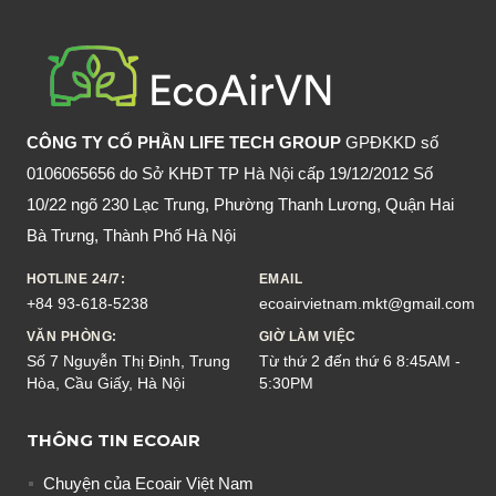
CÁCH
ĐUỔI
CHUỘT
AN
TOÀN
CÔNG TY CỔ PHẦN LIFE TECH GROUP
GPĐKKD số
0106065656 do Sở KHĐT TP Hà Nội cấp 19/12/2012 Số
10/22 ngõ 230 Lạc Trung, Phường Thanh Lương, Quận Hai
Bà Trưng, Thành Phố Hà Nội
HOTLINE 24/7:
EMAIL
+84 93-618-5238
ecoairvietnam.mkt@gmail.com
VĂN PHÒNG:
GIỜ LÀM VIỆC
Số 7 Nguyễn Thị Định, Trung
Từ thứ 2 đến thứ 6 8:45AM -
Hòa, Cầu Giấy, Hà Nội
5:30PM
THÔNG TIN ECOAIR
Chuyện của Ecoair Việt Nam