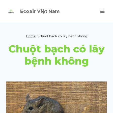
Skip
Ecoair Việt Nam
to
content
Home
/
Chuột bạch có lây bệnh không
Chuột bạch có lây
bệnh không