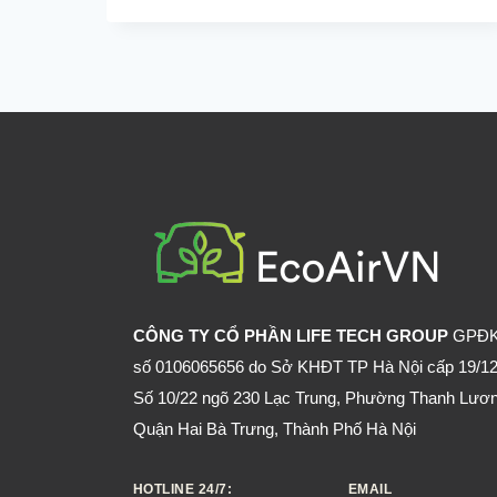
VIỆT
NAM
chọn.
VINH
DỰ
NHẬN
GIẢI
THƯỞNG
TOP
10
THƯƠNG
HIỆU
UY
CÔNG TY CỔ PHẦN LIFE TECH GROUP
GPĐ
TÍN
số 0106065656 do Sở KHĐT TP Hà Nội cấp 19/12
QUỐC
GIA
Số 10/22 ngõ 230 Lạc Trung, Phường Thanh Lươn
Quận Hai Bà Trưng, Thành Phố Hà Nội
HOTLINE 24/7:
EMAIL