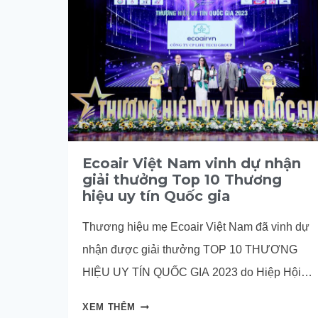
Ecoair Việt Nam vinh dự nhận
giải thưởng Top 10 Thương
hiệu uy tín Quốc gia
Thương hiệu mẹ Ecoair Việt Nam đã vinh dự
nhận được giải thưởng TOP 10 THƯƠNG
HIỆU UY TÍN QUỐC GIA 2023 do Hiệp Hội
Chống Hàng Giả và bảo vệ thương hiệu Việt
ECOAIR
XEM THÊM
Nam phối hợp với TW Hội Nhà Báo bình