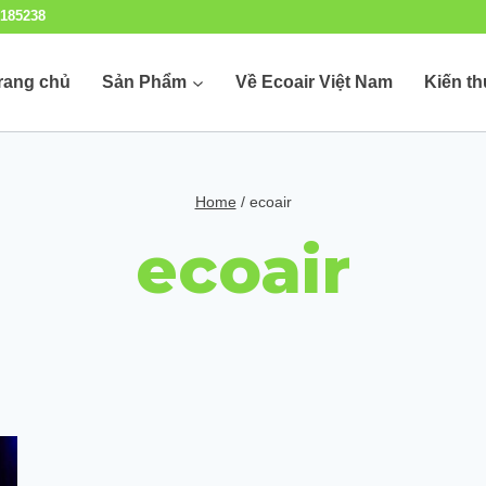
185238
rang chủ
Sản Phẩm
Về Ecoair Việt Nam
Kiến t
Home
/
ecoair
ecoair