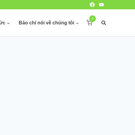
0
hức
Báo chí nói về chúng tôi