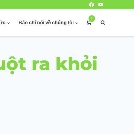
0
hức
Báo chí nói về chúng tôi
ột ra khỏi