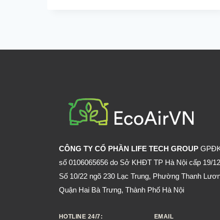
THẾ
NÀO
ĐỂ
NHÀ
LUÔN
SẠCH
CHUỘT
KHI
SỐNG
Ở
NƠI
NGẬP
CÔNG TY CỔ PHẦN LIFE TECH GROUP
GPĐ
CHUỘT?
số 0106065656 do Sở KHĐT TP Hà Nội cấp 19/12
Số 10/22 ngõ 230 Lạc Trung, Phường Thanh Lươn
Quận Hai Bà Trưng, Thành Phố Hà Nội
HOTLINE 24/7:
EMAIL