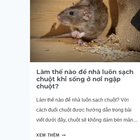
Làm thế nào để nhà luôn sạch
chuột khi sống ở nơi ngập
chuột?
Làm thế nào để nhà luôn sạch chuột? Với
cách đuổi chuột được hướng dẫn trong bài
viết dưới đây, chuột sẽ không dám bén mảng
tới nhà bạn nửa bước.
LÀM
XEM THÊM