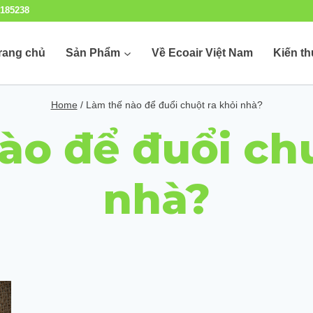
185238
rang chủ
Sản Phẩm
Về Ecoair Việt Nam
Kiến t
Home
/
Làm thế nào để đuổi chuột ra khỏi nhà?
ào để đuổi chu
nhà?