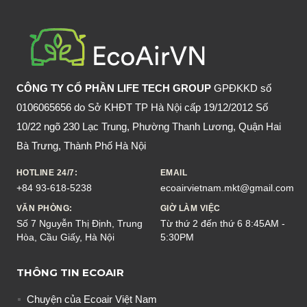
ĐIỆN
THOẠI
ĐƯỢC
DÙNG
NHIỀU
CÔNG TY CỔ PHẦN LIFE TECH GROUP
GPĐKKD số
NHẤT
0106065656 do Sở KHĐT TP Hà Nội cấp 19/12/2012 Số
HIỆN
10/22 ngõ 230 Lạc Trung, Phường Thanh Lương, Quận Hai
NAY
Bà Trưng, Thành Phố Hà Nội
HOTLINE 24/7:
EMAIL
+84 93-618-5238
ecoairvietnam.mkt@gmail.com
VĂN PHÒNG:
GIỜ LÀM VIỆC
Số 7 Nguyễn Thị Định, Trung
Từ thứ 2 đến thứ 6 8:45AM -
Hòa, Cầu Giấy, Hà Nội
5:30PM
THÔNG TIN ECOAIR
Chuyện của Ecoair Việt Nam