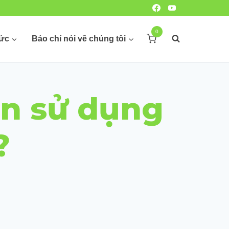
0
hức
Báo chí nói về chúng tôi
̀n sử dụng
?