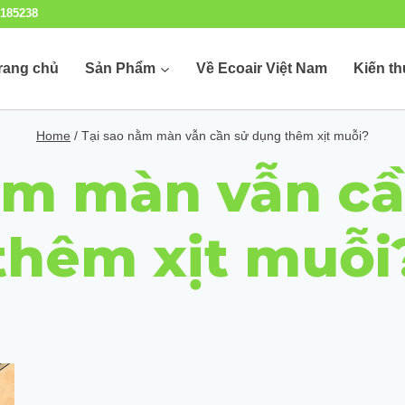
185238
rang chủ
Sản Phẩm
Về Ecoair Việt Nam
Kiến t
Home
/
Tại sao nằm màn vẫn cần sử dụng thêm xịt muỗi?
̀m màn vẫn câ
thêm xịt muỗi