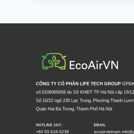
NẰM
MÀN
VẪN
CẦN
SỬ
DỤNG
THÊM
XỊT
MUỖI?
CÔNG TY CỔ PHẦN LIFE TECH GROUP
GPĐ
số 0106065656 do Sở KHĐT TP Hà Nội cấp 19/12
Số 10/22 ngõ 230 Lạc Trung, Phường Thanh Lươn
Quận Hai Bà Trưng, Thành Phố Hà Nội
HOTLINE 24/7:
EMAIL
+84 93-618-5238
ecoairvietnam.mkt@