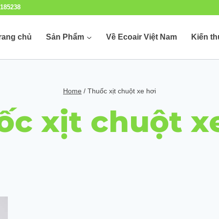
185238
rang chủ
Sản Phẩm
Về Ecoair Việt Nam
Kiến t
Home
/
Thuốc xịt chuột xe hơi
c xịt chuột x