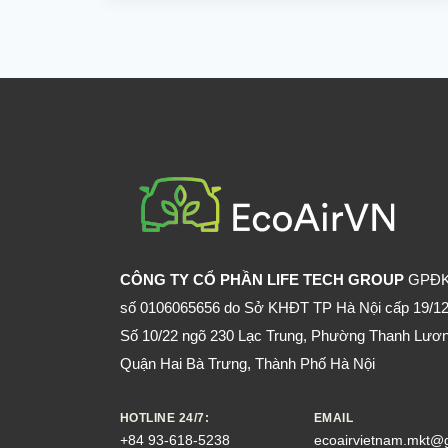
ĐUỔI
CHUỘT
Ô
TÔ
CÓ
HIỆU
QUẢ
VÀ
AN
TOÀN
KHÔNG?
CÔNG TY CỔ PHẦN LIFE TECH GROUP
GPĐ
số 0106065656 do Sở KHĐT TP Hà Nội cấp 19/12
Số 10/22 ngõ 230 Lạc Trung, Phường Thanh Lươn
Quận Hai Bà Trưng, Thành Phố Hà Nội
HOTLINE 24/7:
EMAIL
+84 93-618-5238
ecoairvietnam.mkt@