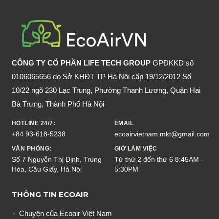
UỐNG
RƯỢU
BIA
GIÚP
NHANH
CÔNG TY CỔ PHẦN LIFE TECH GROUP
GPĐKKD số
HỒI
0106065656 do Sở KHĐT TP Hà Nội cấp 19/12/2012 Số
PHỤC
10/22 ngõ 230 Lạc Trung, Phường Thanh Lương, Quận Hai
SỨC
Bà Trưng, Thành Phố Hà Nội
KHỎE
HOTLINE 24/7:
EMAIL
+84 93-618-5238
ecoairvietnam.mkt@gmail.com
VĂN PHÒNG:
GIỜ LÀM VIỆC
Số 7 Nguyễn Thị Định, Trung
Từ thứ 2 đến thứ 6 8:45AM -
Hòa, Cầu Giấy, Hà Nội
5:30PM
THÔNG TIN ECOAIR
Chuyện của Ecoair Việt Nam