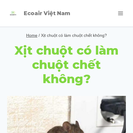
Skip
Ecoair Việt Nam
to
content
Home
/
Xịt chuột có làm chuột chết không?
Xịt chuột có làm
chuột chết
không?