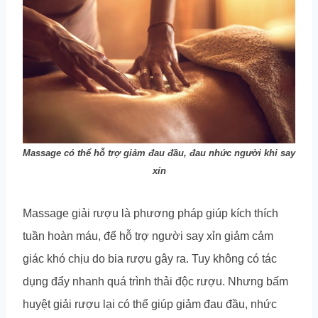
Massage có thể hỗ trợ giảm đau đầu, đau nhức người khi say
xỉn
Massage giải rượu là phương pháp giúp kích thích
tuần hoàn máu, để hỗ trợ người say xỉn giảm cảm
giác khó chịu do bia rượu gây ra. Tuy không có tác
dụng đẩy nhanh quá trình thải độc rượu. Nhưng bấm
huyệt giải rượu lại có thể giúp giảm đau đầu, nhức