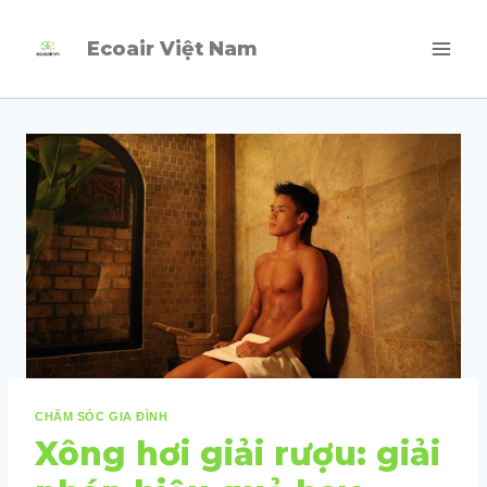
Skip
Ecoair Việt Nam
to
content
CHĂM SÓC GIA ĐÌNH
Xông hơi giải rượu: giải