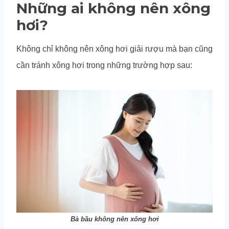
Những ai không nên xông
hơi?
Không chỉ không nên xông hơi giải rượu mà bạn cũng
cần tránh xông hơi trong những trường hợp sau:
Bà bầu không nên xông hơi