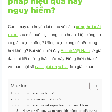
pháp hiệu quả hay
nguy hiểm?
Cánh mày râu truyền tai nhau về cách
xông hơi giải
rượu
sau mỗi buổi tiệc tùng, liên hoan. Liệu xông hơi
có giải rượu không? Uống rượu xong có nên xông
hơi không? Bài viết dưới đây
Ecoair Việt Nam
sẽ giải
đáp chi tiết những thắc mắc này. Đồng thời chia sẻ
với bạn một số
cách giải rượu bia
đơn giản khác.
Mục lục
Xông hơi giải rượu là gì?
Xông hơi có giải rượu không?
Xông hơi giải rượu rất nguy hiểm với sức khỏe
Nguy cơ đột quỵ và tử vong khi xông hơi giải rượu