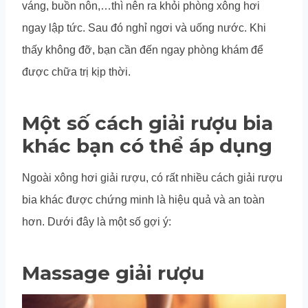
váng, buồn nôn,…thì nên ra khỏi phòng xông hơi
ngay lập tức. Sau đó nghỉ ngơi và uống nước. Khi
thấy không đỡ, bạn cần đến ngay phòng khám để
được chữa trị kịp thời.
Một số cách giải rượu bia
khác bạn có thể áp dụng
Ngoài xông hơi giải rượu, có rất nhiều cách giải rượu
bia khác được chứng minh là hiệu quả và an toàn
hơn. Dưới đây là một số gợi ý:
Massage giải rượu