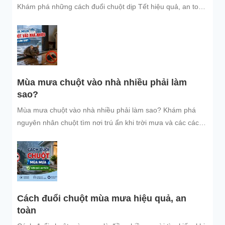
Khám phá những cách đuổi chuột dịp Tết hiệu quả, an toàn
và dễ áp dụng để giữ không gian sống sạch sẽ, bảo vệ gia
đình và đón năm mới an tâm.
Mùa mưa chuột vào nhà nhiều phải làm
sao?
Mùa mưa chuột vào nhà nhiều phải làm sao? Khám phá
nguyên nhân chuột tìm nơi trú ẩn khi trời mưa và các cách
đuổi chuột, ngăn chuột xâm nhập hiệu quả, an toàn, giúp
bảo vệ không gian sống sạch sẽ.
Cách đuổi chuột mùa mưa hiệu quả, an
toàn