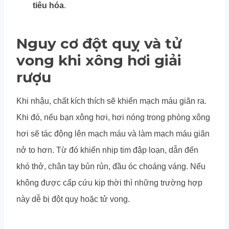
tiêu hóa
.
Nguy cơ đột quỵ và tử
vong khi xông hơi giải
rượu
Khi nhậu, chất kích thích sẽ khiến mạch máu giãn ra.
Khi đó, nếu bạn xông hơi, hơi nóng trong phòng xông
hơi sẽ tác động lên mạch máu và làm mạch máu giãn
nở to hơn. Từ đó khiến nhịp tim đập loạn, dẫn đến
khó thở, chân tay bủn rủn, đầu óc choáng váng. Nếu
không được cấp cứu kịp thời thì những trường hợp
này dễ bị đột quỵ hoặc tử vong.