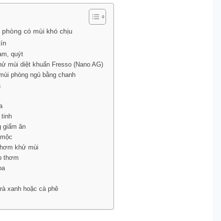
 phòng có mùi khó chịu
ín
am, quýt
khử mùi diệt khuẩn Fresso (Nano AG)
 mùi phòng ngủ bằng chanh
a
a
 tinh
g giấm ăn
o mộc
 thơm khử mùi
áp thơm
hoa
trà xanh hoặc cà phê