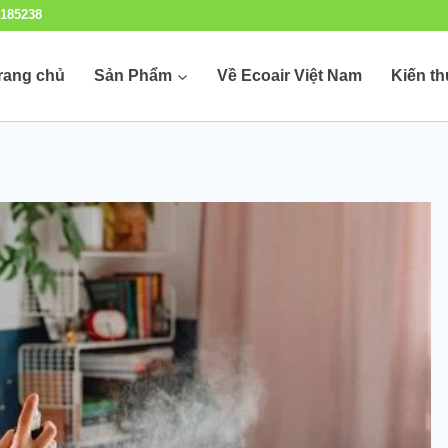
185238
rang chủ
Sản Phẩm
Về Ecoair Việt Nam
Kiến t