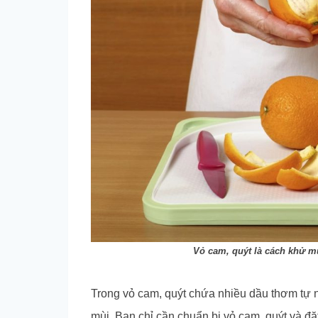
Vỏ cam, quýt là cách khử 
Trong vỏ cam, quýt chứa nhiều dầu thơm tự n
mùi. Bạn chỉ cần chuẩn bị vỏ cam, quýt và đ