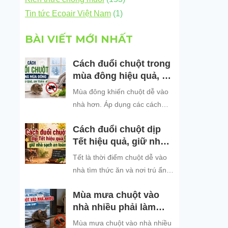
Tin tức Ecoair Việt Nam
(1)
BÀI VIẾT MỚI NHẤT
Cách đuổi chuột trong
mùa đông hiệu quả, an
toàn
Mùa đông khiến chuột dễ vào
nhà hơn. Áp dụng các cách
đuổi chuột hiệu quả, an toàn
Cách đuổi chuột dịp
để bảo vệ không gian sống
Tết hiệu quả, giữ nhà
sạch sẽ.
sạch an toàn
Tết là thời điểm chuột dễ vào
nhà tìm thức ăn và nơi trú ẩn.
Khám phá những cách đuổi
Mùa mưa chuột vào
chuột dịp Tết hiệu quả, an toàn
nhà nhiều phải làm
và dễ áp dụng để giữ không
sao?
gian sống sạch sẽ, bảo vệ gia
Mùa mưa chuột vào nhà nhiều