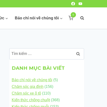
0
hức
Báo chí nói về chúng tôi
Tìm
kiếm
cho:
DANH MỤC BÀI VIẾT
Báo chí nói về chúng tôi
(5)
Chăm sóc gia đình
(156)
Chăm sóc xe ô tô
(110)
Kiến thức chống chuột
(368)
Kiến thức chống muỗi
(153)