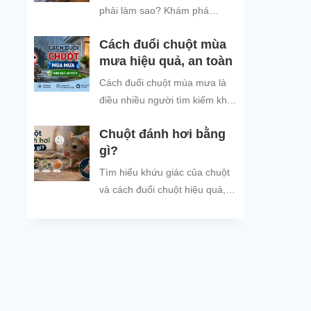
đình và đón năm mới an tâm.
phải làm sao? Khám phá
nguyên nhân chuột tìm nơi trú
Cách đuổi chuột mùa
ẩn khi trời mưa và các cách
mưa hiệu quả, an toàn
đuổi chuột, ngăn chuột xâm
nhập hiệu quả, an toàn, giúp
Cách đuổi chuột mùa mưa là
bảo vệ không gian sống sạch
điều nhiều người tìm kiếm khi
sẽ.
thời tiết mưa nhiều, ẩm ướt,
Chuột đánh hơi bằng
khiến tình trạng chuột vào nhà
gì?
trú...
Tìm hiểu khứu giác của chuột
và cách đuổi chuột hiệu quả,
an toàn bằng mùi hương chuột
không thích.